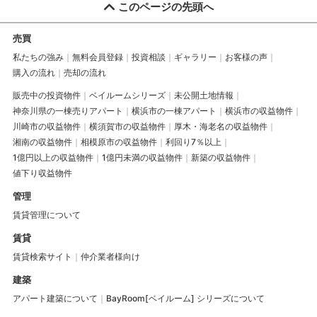
このページの先頭へ
売買
私たちの強み
無料会員登録
投資相談
ギャラリー
お客様の声
購入の流れ
売却の流れ
販売中の投資物件
ベイルームシリーズ
未公開土地情報
神奈川県の一棟売りアパート
横浜市の一棟アパート
横浜市の収益物件
川崎市の収益物件
横須賀市の収益物件
厚木・海老名の収益物件
湘南の収益物件
相模原市の収益物件
利回り7％以上
1億円以上の収益物件
1億円未満の収益物件
新築の収益物件
値下り収益物件
管理
賃貸管理について
賃貸
賃貸検索サイト
仲介業者様向け
建築
アパート建築について
BayRoom[ベイルーム] シリーズについて