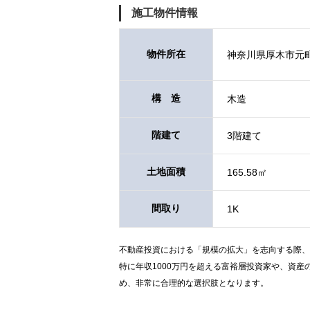
施工物件情報
物件所在
神奈川県厚⽊市元
構 造
木造
階建て
3階建て
土地面積
165.58㎡
間取り
1K
不動産投資における「規模の拡大」を志向する際、
特に年収1000万円を超える富裕層投資家や、資
め、非常に合理的な選択肢となります。