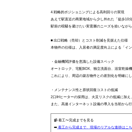
4.戦略的ポジショニングによる高利回りの実現
あえて駅直近の商業地域から少し外れた「徒歩10
駅前の喧騒を避けたい実需層のニーズを拾いながら
■ 出口戦略（売却）とコスト削減を見据えた仕様
本物件の仕様は、入居者の満足度向上による「イン
・金融機関評価を意識した設備スペック
オートロック、宅配BOX、独立洗面台、浴室乾燥
これにより、周辺の築古物件との差別化を明確にし
・メンテナンス性と原状回復コストの低減
2口IHヒーターの採用は、火災リスクの低減に加
また、高速インターネット設備の導入を当初から行
📹 着工〜完成までを見る
➡️
着工から完成まで、現場のリアルな進捗はこ