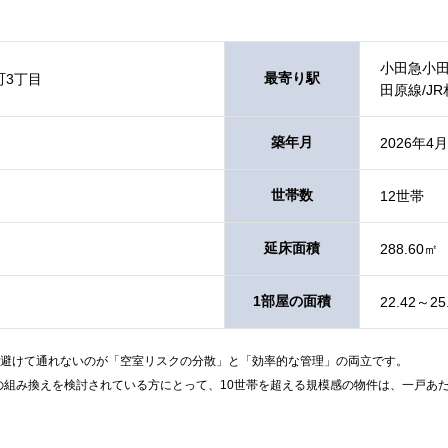
⼩⽥急⼩⽥
最寄り駅
町3丁目
⽥原線/J
築年月
2026年4月
世帯数
12世帯
延床面積
288.60㎡
1部屋の面積
22.42～25
避けて通れないのが「空室リスクの分散」と「効率的な管理」の両立です。
産の組み換えを検討されている方にとって、10世帯を超える規模感の物件は、一戸あ