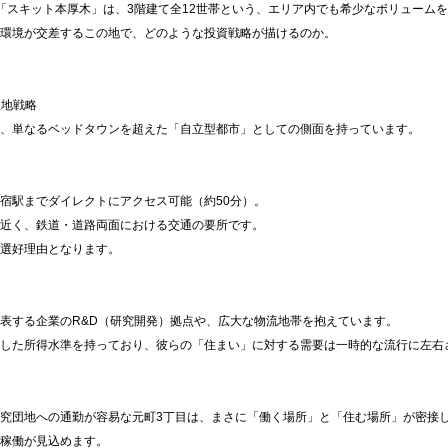
「スキット本厚木」は、3階建て全12世帯という、エリア内でも希少なボリューム
環境が交差するこの地で、どのような投資戦略が描けるのか。
立地戦略
、単なるベッドタウンを超えた「自立型都市」としての側面を持っています。
宿駅までダイレクトにアクセス可能（約50分）。
に近く、鉄道・道路両面における交通の要所です。
選好理由となります。
表する企業のR&D（研究開発）拠点や、広大な物流地帯を抱えています。
した所得水準を持っており、彼らの「住まい」に対する需要は一時的な流行に左右
究団地への通勤が容易な元町3丁目は、まさに「働く場所」と「住む場所」が密接
稼働が見込めます。