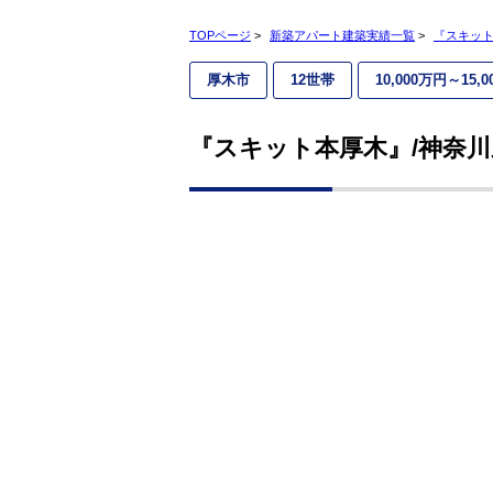
TOPページ
>
新築アパート建築実績一覧
>
『スキット
厚木市
12世帯
10,000万円～15,
『スキット本厚木』/神奈川