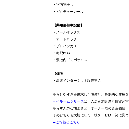
・室内物干し
・ピクチャーレール
【共用部標準設備】
・メールボックス
・オートロック
・プロパンガス
・宅配BOX
・敷地内ゴミボックス
【備考】
・高速インターネット設備導入
暮らしやすさを追求した設備と、長期的な運用を
ベイルームシリーズ
は、入居者満足度と賃貸経営
暮らす人の心地よさと、オーナー様の資産価値。
そのどちらも大切にした一棟を、ぜひ一緒に見つ
➡️ご相談はこちら