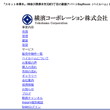
事業内容
売買
管理
建築
賃貸
サービス
販売中物件一覧
ベイルームについて
お客様の声
購入の流れ
売却の流れ
ギャラリー
会社案内
採用情報
お知らせ
ブログ
動画チャンネル
Inquiry
個別相談
login
ログイン