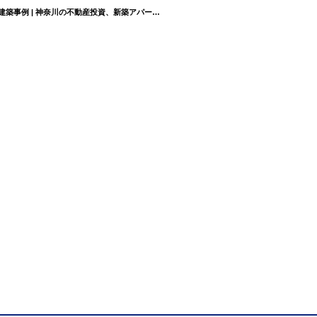
『スキット本厚木』/神奈川県厚⽊市元町3丁目の新築アパートBayRoom（ベイルーム）建築事例 | 神奈川の不動産投資、新築アパート経営は横濱コーポレーション