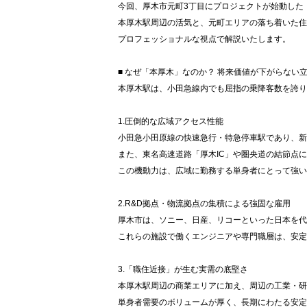
今回、厚木市元町3丁目にプロジェクトが始動した
本厚木駅周辺の活気と、元町エリアの落ち着いた住
プロフェッショナルな視点で解説いたします。
■ なぜ「本厚木」なのか？ 将来価値が下がらない
本厚木駅は、小田急線内でも屈指の乗降客数を誇り
1.圧倒的な広域アクセス性能
小田急小田原線の快速急行・特急停車駅であり、新
また、東名高速道路「厚木IC」や圏央道の結節点
この機動力は、広域に勤務する単身者にとって強い
2.R&D拠点・物流拠点の集積による強固な雇用
厚木市は、ソニー、日産、リコーといった日本を代
これらの施設で働くエンジニアや専門職層は、安定
3.「職住近接」が生む実需の底堅さ
本厚木駅周辺の商業エリアに加え、周辺の工業・研
単身者需要のボリュームが厚く、長期にわたる安定