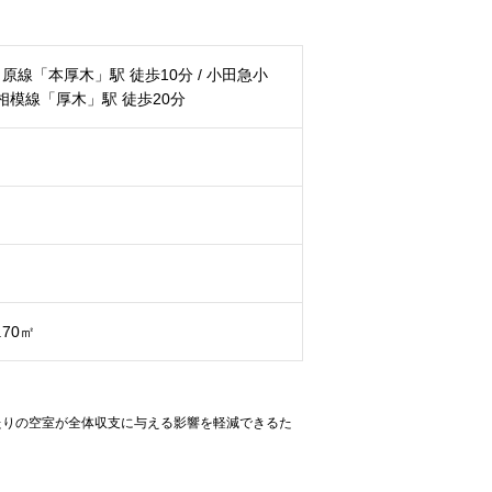
原線「本厚⽊」駅 徒歩10分 / ⼩⽥急⼩
R相模線「厚⽊」駅 徒歩20分
.70㎡
たりの空室が全体収支に与える影響を軽減できるた