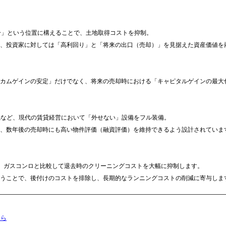
分」という位置に構えることで、土地取得コストを抑制。
、投資家に対しては「高利回り」と「将来の出口（売却）」を見据えた資産価値を
カムゲインの安定」だけでなく、将来の売却時における「キャピタルゲインの最大
機など、現代の賃貸経営において「外せない」設備をフル装備。
、数年後の売却時にも高い物件評価（融資評価）を維持できるよう設計されていま
え、ガスコンロと比較して退去時のクリーニングコストを大幅に抑制します。
うことで、後付けのコストを排除し、長期的なランニングコストの削減に寄与しま
ちら