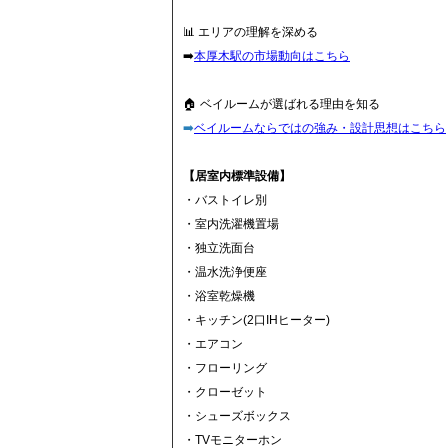
📊 エリアの理解を深める
➡️
本厚木駅の市場動向はこちら
🏠 ベイルームが選ばれる理由を知る
➡️
ベイルームならではの強み・設計思想はこちら
【居室内標準設備】
・バストイレ別
・室内洗濯機置場
・独立洗面台
・温水洗浄便座
・浴室乾燥機
・キッチン(2口IHヒーター)
・エアコン
・フローリング
・クローゼット
・シューズボックス
・TVモニターホン