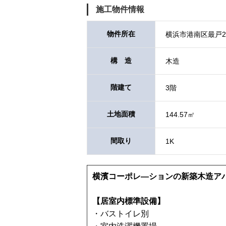
施工物件情報
物件所在
横浜市港南区最戸
構 造
木造
階建て
3階
土地面積
144.57㎡
間取り
1K
横濱コーポレ―ションの新築木造ア
【居室内標準設備】
・バストイレ別