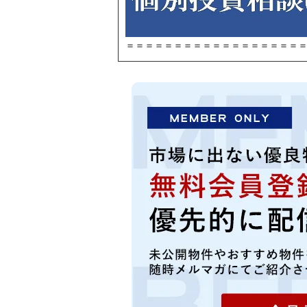
＝＝＝＝＝＝＝＝＝＝＝＝＝＝＝＝＝＝