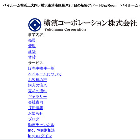
事業内容
売買
管理
建築
賃貸
サービス
販売中物件一覧
ベイルームについて
お客様の声
購入の流れ
売却の流れ
ギャラリー
会社案内
採用情報
お知らせ
ブログ
動画チャンネル
Inquiry
個別相談
login
ログイン