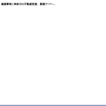
ベイルーム横浜上大岡／横浜市港南区最戸2丁目の新築アパートBayRoom（ベイルーム）建築事例 | 神奈川の不動産投資、新築アパート経営は横濱コーポレーション