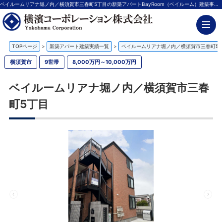
ベイルームリアナ堀ノ内／横須賀市三春町5丁目の新築アパートBayRoom（ベイルーム）建築事例 | 神奈川の不動産投資、新築アパート経営は横濱コーポレーション
TOPページ
>
新築アパート建築実績一覧
>
ベイルームリアナ堀ノ内／横須賀市三春町5
横須賀市
9世帯
8,000万円～10,000万円
ベイルームリアナ堀ノ内／横須賀市三春
町5丁目