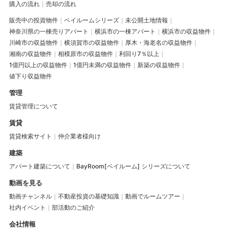
購入の流れ
売却の流れ
販売中の投資物件
ベイルームシリーズ
未公開土地情報
神奈川県の一棟売りアパート
横浜市の一棟アパート
横浜市の収益物件
川崎市の収益物件
横須賀市の収益物件
厚木・海老名の収益物件
湘南の収益物件
相模原市の収益物件
利回り7％以上
1億円以上の収益物件
1億円未満の収益物件
新築の収益物件
値下り収益物件
管理
賃貸管理について
賃貸
賃貸検索サイト
仲介業者様向け
建築
アパート建築について
BayRoom[ベイルーム] シリーズについて
動画を見る
動画チャンネル
不動産投資の基礎知識
動画でルームツアー
社内イベント
部活動のご紹介
会社情報