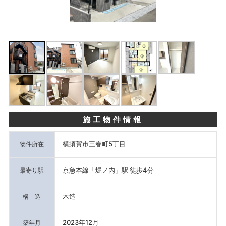
施工物件情報
横須賀市三春町5丁目
物件所在
京急本線「堀ノ内」駅 徒歩4分
最寄り駅
木造
構 造
2023年12月
築年月