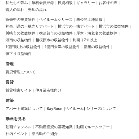
私たちの強み
無料会員登録
投資相談
ギャラリー
お客様の声
購入の流れ
売却の流れ
販売中の投資物件
ベイルームシリーズ
未公開土地情報
神奈川県の一棟売りアパート
横浜市の一棟アパート
横浜市の収益物件
川崎市の収益物件
横須賀市の収益物件
厚木・海老名の収益物件
湘南の収益物件
相模原市の収益物件
利回り7％以上
1億円以上の収益物件
1億円未満の収益物件
新築の収益物件
値下り収益物件
管理
賃貸管理について
賃貸
賃貸検索サイト
仲介業者様向け
建築
アパート建築について
BayRoom[ベイルーム] シリーズについて
動画を見る
動画チャンネル
不動産投資の基礎知識
動画でルームツアー
社内イベント
部活動のご紹介