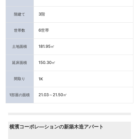
3階
階建て
6世帯
世帯数
181.95㎡
土地面積
150.30㎡
延床面積
間取り
1K
21.03～21.50㎡
1部屋の面積
横濱コーポレ―ションの新築木造アパート