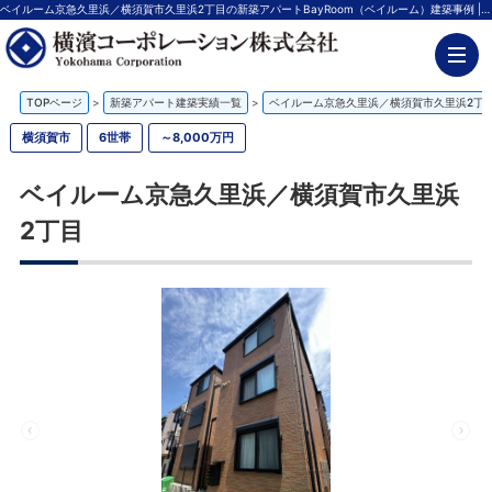
ベイルーム京急久里浜／横須賀市久里浜2丁目の新築アパートBayRoom（ベイルーム）建築事例 | 神奈川の不動産投資、新築アパート経営は横濱コーポレーション
TOPページ
>
新築アパート建築実績一覧
>
ベイルーム京急久里浜／横須賀市久里浜2丁
横須賀市
6世帯
～8,000万円
ベイルーム京急久里浜／横須賀市久里浜
2丁目