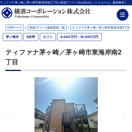
ティファナ茅ヶ崎／茅ヶ崎市東海岸南2丁目の新築アパートBayRoom（ベイルーム）建築事例 | 神奈川の不動産投資、新築アパート経営は横濱コーポレーション
TOPページ
>
新築アパート建築実績一覧
>
ティファナ茅ヶ崎／茅ヶ崎市東海岸南2丁目
茅ヶ崎市
6世帯
ロフト
8,000万円～10,000万円
ティファナ茅ヶ崎／茅ヶ崎市東海岸南2
丁目