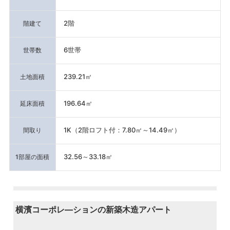
2階
階建て
6世帯
世帯数
239.21㎡
土地面積
196.64㎡
延床面積
1K（2階ロフト付：7.80㎡～14.49㎡）
間取り
32.56～33.18㎡
1部屋の面積
横濱コーポレ―ションの新築木造アパート