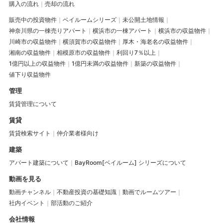
購入の流れ
売却の流れ
販売中の投資物件
ベイルームシリーズ
未公開土地情報
神奈川県の一棟売りアパート
横浜市の一棟アパート
横浜市の収益物件
川崎市の収益物件
横須賀市の収益物件
厚木・海老名の収益物件
湘南の収益物件
相模原市の収益物件
利回り7％以上
1億円以上の収益物件
1億円未満の収益物件
新築の収益物件
値下り収益物件
管理
賃貸管理について
賃貸
賃貸検索サイト
仲介業者様向け
建築
アパート建築について
BayRoom[ベイルーム] シリーズについて
動画を見る
動画チャンネル
不動産投資の基礎知識
動画でルームツアー
社内イベント
部活動のご紹介
会社情報