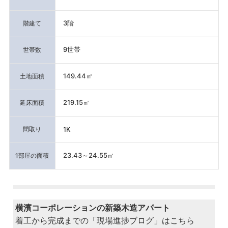
3階
階建て
9世帯
世帯数
149.44㎡
土地面積
219.15㎡
延床面積
間取り
1K
23.43～24.55㎡
1部屋の面積
横濱コーポレーションの新築木造アパート
着工から完成までの「現場進捗ブログ」はこちら