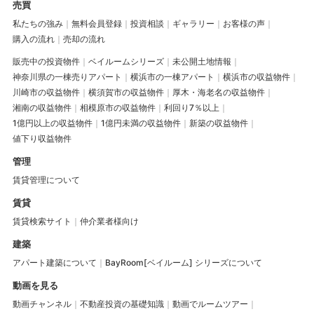
売買
私たちの強み
無料会員登録
投資相談
ギャラリー
お客様の声
購入の流れ
売却の流れ
販売中の投資物件
ベイルームシリーズ
未公開土地情報
神奈川県の一棟売りアパート
横浜市の一棟アパート
横浜市の収益物件
川崎市の収益物件
横須賀市の収益物件
厚木・海老名の収益物件
湘南の収益物件
相模原市の収益物件
利回り7％以上
1億円以上の収益物件
1億円未満の収益物件
新築の収益物件
値下り収益物件
管理
賃貸管理について
賃貸
賃貸検索サイト
仲介業者様向け
建築
アパート建築について
BayRoom[ベイルーム] シリーズについて
動画を見る
動画チャンネル
不動産投資の基礎知識
動画でルームツアー