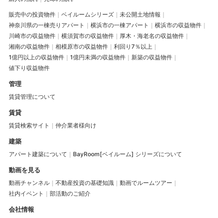
販売中の投資物件
ベイルームシリーズ
未公開土地情報
神奈川県の一棟売りアパート
横浜市の一棟アパート
横浜市の収益物件
川崎市の収益物件
横須賀市の収益物件
厚木・海老名の収益物件
湘南の収益物件
相模原市の収益物件
利回り7％以上
1億円以上の収益物件
1億円未満の収益物件
新築の収益物件
値下り収益物件
管理
賃貸管理について
賃貸
賃貸検索サイト
仲介業者様向け
建築
アパート建築について
BayRoom[ベイルーム] シリーズについて
動画を見る
動画チャンネル
不動産投資の基礎知識
動画でルームツアー
社内イベント
部活動のご紹介
会社情報