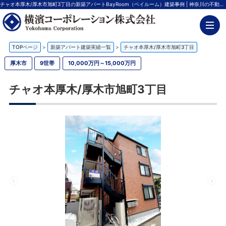
チャオ本厚木/厚木市旭町3丁目の新築アパートBayRoom（ベイルーム）建築事例 | 神奈川の不動産投資、新築アパート経営は横濱コーポレーション
TOPページ
>
新築アパート建築実績一覧
>
チャオ本厚木/厚木市旭町3丁目
厚木市
9世帯
10,000万円～15,000万円
チャオ本厚木/厚木市旭町3丁目