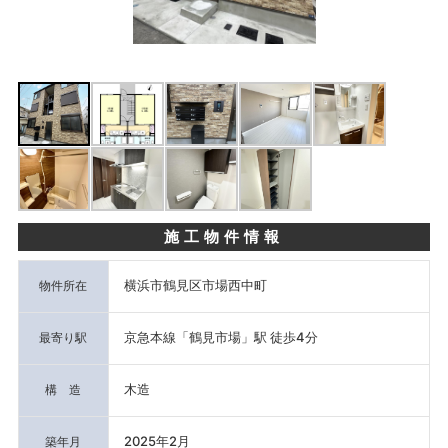
施工物件情報
横浜市鶴見区市場⻄中町
物件所在
京急本線「鶴見市場」駅 徒歩4分
最寄り駅
木造
構 造
2025年2月
築年月