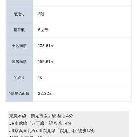
3階
階建て
6世帯
世帯数
105.61㎡
土地面積
155.61㎡
延床面積
間取り
1K
22.32㎡
1部屋の面積
京急本線「鶴見市場」駅 徒歩4分
JR南武線「八丁畷」駅 徒歩14分
JR京浜東北線/JR鶴見線「鶴見」駅 徒歩17分