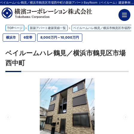
ベイルームハレ鶴見／横浜市鶴見区市場⻄中町の新築アパートBayRoom（ベイルーム）建築事例 | 神奈川の不動産投資、新築アパート経営は横濱コーポレーション
TOPページ
>
新築アパート建築実績一覧
>
ベイルームハレ鶴見／横浜市鶴見区市場⻄中
横浜市
6世帯
8,000万円～10,000万円
ベイルームハレ鶴見／横浜市鶴見区市場
⻄中町