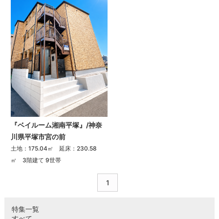
『ベイルーム湘南平塚』/神奈
川県平塚市宮の前
土地：175.04㎡ 延床：230.58
㎡ 3階建て 9世帯
1
特集一覧
すべて