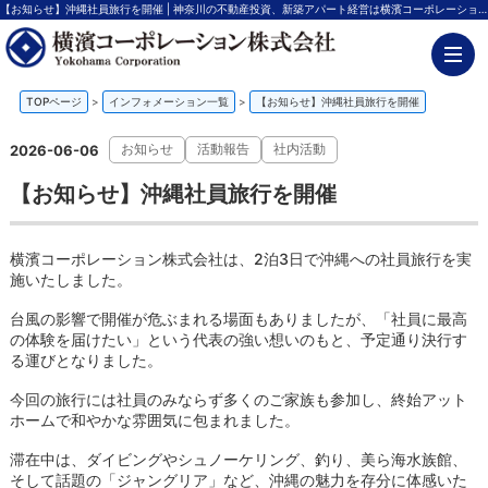
【お知らせ】沖縄社員旅行を開催 | 神奈川の不動産投資、新築アパート経営は横濱コーポレーション
TOPページ
>
インフォメーション一覧
>
【お知らせ】沖縄社員旅行を開催
お知らせ
活動報告
社内活動
2026-06-06
【お知らせ】沖縄社員旅行を開催
横濱コーポレーション株式会社は、2泊3日で沖縄への社員旅行を実
施いたしました。
台風の影響で開催が危ぶまれる場面もありましたが、「社員に最高
の体験を届けたい」という代表の強い想いのもと、予定通り決行す
る運びとなりました。
今回の旅行には社員のみならず多くのご家族も参加し、終始アット
ホームで和やかな雰囲気に包まれました。
滞在中は、ダイビングやシュノーケリング、釣り、美ら海水族館、
そして話題の「ジャングリア」など、沖縄の魅力を存分に体感いた