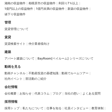
湘南の収益物件
相模原市の収益物件
利回り7％以上
1億円以上の収益物件
1億円未満の収益物件
新築の収益物件
値下り収益物件
管理
賃貸管理について
賃貸
賃貸検索サイト
仲介業者様向け
建築
アパート建築について
BayRoom[ベイルーム] シリーズについて
動画を見る
動画チャンネル
不動産投資の基礎知識
動画でルームツアー
社内イベント
部活動のご紹介
会社情報
会社概要
お知らせ
代表コラム
ブログ
当社の想い
よくある質問
採用情報
採用トップ
私たちについて
仕事を知る
社員インタビュー
教育体制