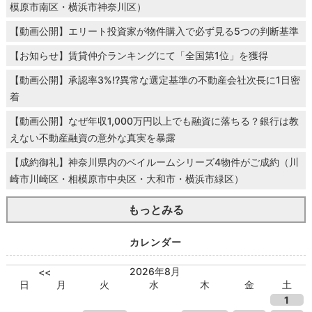
模原市南区・横浜市神奈川区）
【動画公開】エリート投資家が物件購入で必ず見る5つの判断基準
【お知らせ】賃貸仲介ランキングにて「全国第1位」を獲得
【動画公開】承認率3%!?異常な選定基準の不動産会社次長に1日密
着
【動画公開】なぜ年収1,000万円以上でも融資に落ちる？銀行は教
えない不動産融資の意外な真実を暴露
【成約御礼】神奈川県内のベイルームシリーズ4物件がご成約（川
崎市川崎区・相模原市中央区・大和市・横浜市緑区）
もっとみる
カレンダー
2026年8月
<<
日
月
火
水
木
金
土
1