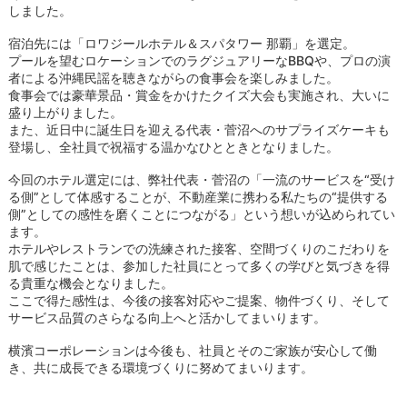
しました。
宿泊先には「ロワジールホテル＆スパタワー 那覇」を選定。
プールを望むロケーションでのラグジュアリーなBBQや、プロの演
者による沖縄民謡を聴きながらの食事会を楽しみました。
食事会では豪華景品・賞金をかけたクイズ大会も実施され、大いに
盛り上がりました。
また、近日中に誕生日を迎える代表・菅沼へのサプライズケーキも
登場し、全社員で祝福する温かなひとときとなりました。
今回のホテル選定には、弊社代表・菅沼の「一流のサービスを“受け
る側”として体感することが、不動産業に携わる私たちの“提供する
側”としての感性を磨くことにつながる」という想いが込められてい
ます。
ホテルやレストランでの洗練された接客、空間づくりのこだわりを
肌で感じたことは、参加した社員にとって多くの学びと気づきを得
る貴重な機会となりました。
ここで得た感性は、今後の接客対応やご提案、物件づくり、そして
サービス品質のさらなる向上へと活かしてまいります。
横濱コーポレーションは今後も、社員とそのご家族が安心して働
き、共に成長できる環境づくりに努めてまいります。