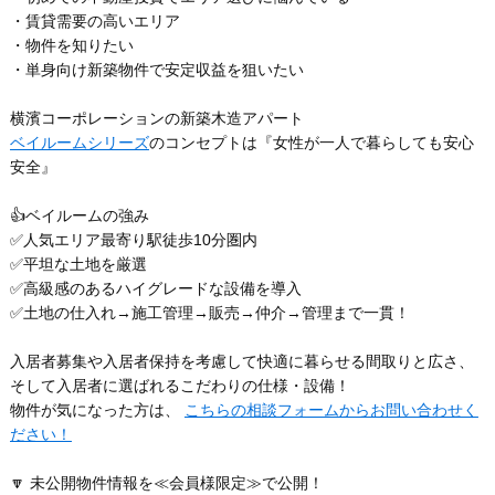
・賃貸需要の高いエリア
・物件を知りたい
・単身向け新築物件で安定収益を狙いたい
横濱コーポレーションの新築木造アパート
ベイルームシリーズ
のコンセプトは『女性が一人で暮らしても安心
安全』
👍ベイルームの強み
✅人気エリア最寄り駅徒歩10分圏内
✅平坦な土地を厳選
✅高級感のあるハイグレードな設備を導入
✅土地の仕入れ→施工管理→販売→仲介→管理まで一貫！
入居者募集や入居者保持を考慮して快適に暮らせる間取りと広さ、
そして入居者に選ばれるこだわりの仕様・設備！
物件が気になった方は、
こちらの相談フォームからお問い合わせく
ださい！
🔽 未公開物件情報を≪会員様限定≫で公開！