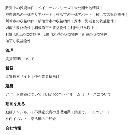
販売中の投資物件
ベイルームシリーズ
未公開土地情報
神奈川県の一棟売りアパート
横浜市の一棟アパート
横浜市の収益物件
川崎市の収益物件
横須賀市の収益物件
厚木・海老名の収益物件
湘南の収益物件
相模原市の収益物件
利回り7％以上
1億円以上の収益物件
1億円未満の収益物件
新築の収益物件
値下り収益物件
管理
賃貸管理について
賃貸
賃貸検索サイト
仲介業者様向け
建築
アパート建築について
BayRoom[ベイルーム] シリーズについて
動画を見る
動画チャンネル
不動産投資の基礎知識
動画でルームツアー
社内イベント
部活動のご紹介
会社情報