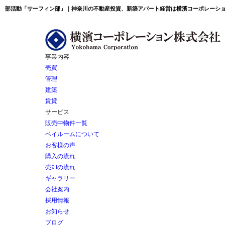
部活動「サーフィン部」｜神奈川の不動産投資、新築アパート経営は横濱コーポレーシ
事業内容
売買
管理
建築
賃貸
サービス
販売中物件一覧
ベイルームについて
お客様の声
購入の流れ
売却の流れ
ギャラリー
会社案内
採用情報
お知らせ
ブログ