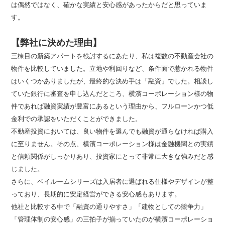
は偶然ではなく、確かな実績と安心感があったからだと思っていま
す。
【弊社に決めた理由】
三棟目の新築アパートを検討するにあたり、私は複数の不動産会社の
物件を比較していました。立地や利回りなど、条件面で惹かれる物件
はいくつかありましたが、最終的な決め手は「融資」でした。相談し
ていた銀行に審査を申し込んだところ、横濱コーポレーション様の物
件であれば融資実績が豊富にあるという理由から、フルローンかつ低
金利での承認をいただくことができました。
不動産投資においては、良い物件を選んでも融資が通らなければ購入
に至りません。その点、横濱コーポレーション様は金融機関との実績
と信頼関係がしっかりあり、投資家にとって非常に大きな強みだと感
じました。
さらに、ベイルームシリーズは入居者に選ばれる仕様やデザインが整
っており、長期的に安定経営ができる安心感もあります。
他社と比較する中で「融資の通りやすさ」「建物としての競争力」
「管理体制の安心感」の三拍子が揃っていたのが横濱コーポレーショ