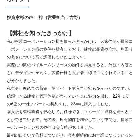
投資家様の声 I様（営業担当：吉野）
【弊社を知ったきっかけ】
私が横濱コーポレーション様を知ったきっかけは、大家仲間が横濱コ
ーポレーション様の物件を所有しており、建物の品質や立地、利回り
の良さについて高く評価していたことです。
実際に仲間のベイルームシリーズの物件を拝見すると、外観・内装と
もにデザイン性が高く、設備仕様も入居者目線で工夫されていること
が分かりました。
私自身、初めての新築一棟アパート購入で不安も多かったのですが、
信頼できる建物と管理体制が整っている点に魅力を感じ、22年に初
の6室の一棟アパートの契約をし、23年に購入しました。
購入後も管理業務を安心してお任せでき、スムーズに運営を進めるこ
とができています。その後、所有物件を増やしていく中でも、横濱コ
ーポレーション様の物件は安心感がありました。
最初の出会いが信頼につながり、今も継続的にお世話になっているの