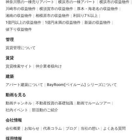
神奈川県の一棟売りアパート
横浜市の一棟アパート
横浜市の収益物件
川崎市の収益物件
横須賀市の収益物件
厚木・海老名の収益物件
湘南の収益物件
相模原市の収益物件
利回り7％以上
1億円以上の収益物件
1億円未満の収益物件
新築の収益物件
値下り収益物件
管理
賃貸管理について
賃貸
賃貸検索サイト
仲介業者様向け
建築
アパート建築について
BayRoom[ベイルーム] シリーズについて
動画を見る
動画チャンネル
不動産投資の基礎知識
動画でルームツアー
社内イベント
部活動のご紹介
会社情報
会社概要
お知らせ
代表コラム
ブログ
当社の想い
よくある質問
採用情報