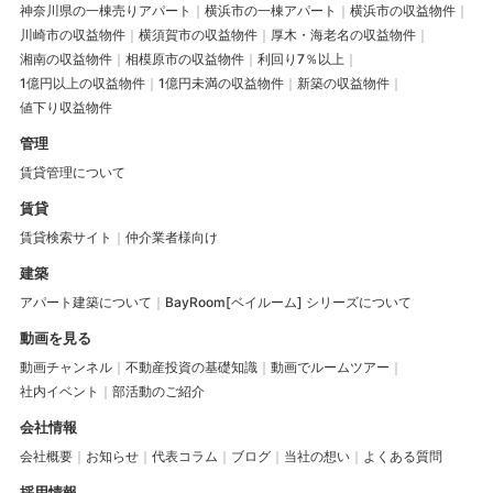
神奈川県の一棟売りアパート
横浜市の一棟アパート
横浜市の収益物件
川崎市の収益物件
横須賀市の収益物件
厚木・海老名の収益物件
湘南の収益物件
相模原市の収益物件
利回り7％以上
1億円以上の収益物件
1億円未満の収益物件
新築の収益物件
値下り収益物件
管理
賃貸管理について
賃貸
賃貸検索サイト
仲介業者様向け
建築
アパート建築について
BayRoom[ベイルーム] シリーズについて
動画を見る
動画チャンネル
不動産投資の基礎知識
動画でルームツアー
社内イベント
部活動のご紹介
会社情報
会社概要
お知らせ
代表コラム
ブログ
当社の想い
よくある質問
採用情報