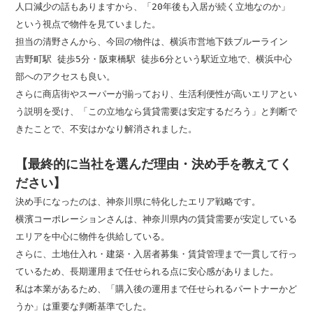
人口減少の話もありますから、「20年後も入居が続く立地なのか」
という視点で物件を見ていました。

担当の清野さんから、今回の物件は、横浜市営地下鉄ブルーライン 
吉野町駅 徒歩5分・阪東橋駅 徒歩6分という駅近立地で、横浜中心
部へのアクセスも良い。

さらに商店街やスーパーが揃っており、生活利便性が高いエリアとい
う説明を受け、「この立地なら賃貸需要は安定するだろう」と判断で
きたことで、不安はかなり解消されました。

【最終的に当社を選んだ理由・決め手を教えてく
ださい】
決め手になったのは、神奈川県に特化したエリア戦略です。

横濱コーポレーションさんは、神奈川県内の賃貸需要が安定している
エリアを中心に物件を供給している。

さらに、土地仕入れ・建築・入居者募集・賃貸管理まで一貫して行っ
ているため、長期運用まで任せられる点に安心感がありました。

私は本業があるため、「購入後の運用まで任せられるパートナーかど
うか」は重要な判断基準でした。
