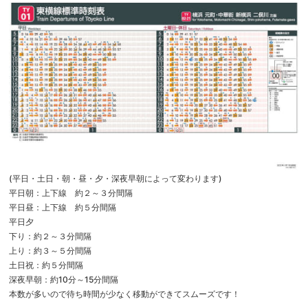
(平日・土日・朝・昼・夕・深夜早朝によって変わります)
平日朝：上下線 約２～３分間隔
平日昼：上下線 約５分間隔
平日夕
下り：約２～３分間隔
上り：約３～５分間隔
土日祝：約５分間隔
深夜早朝：約10分～15分間隔
本数が多いので待ち時間が少なく移動ができてスムーズです！