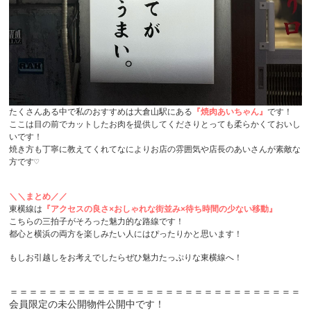
たくさんある中で私のおすすめは大倉山駅にある
『焼肉あいちゃん』
です！

ここは目の前でカットしたお肉を提供してくださりとっても柔らかくておいし
いです！

焼き方も丁寧に教えてくれてなによりお店の雰囲気や店長のあいさんが素敵な
方です♡

＼＼まとめ／／
東横線は
『アクセスの良さ×おしゃれな街並み×待ち時間の少ない移動』
こちらの三拍子がそろった魅力的な路線です！

都心と横浜の両方を楽しみたい人にはぴったりかと思います！

もしお引越しをお考えでしたらぜひ魅力たっぷりな東横線へ！
＝＝＝＝＝＝＝＝＝＝＝＝＝＝＝＝＝＝＝＝＝＝＝＝＝＝＝＝＝＝

会員限定の未公開物件公開中です！