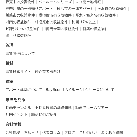
販売中の投資物件
ベイルームシリーズ
未公開土地情報
神奈川県の一棟売りアパート
横浜市の一棟アパート
横浜市の収益物件
川崎市の収益物件
横須賀市の収益物件
厚木・海老名の収益物件
湘南の収益物件
相模原市の収益物件
利回り7％以上
1億円以上の収益物件
1億円未満の収益物件
新築の収益物件
値下り収益物件
管理
賃貸管理について
賃貸
賃貸検索サイト
仲介業者様向け
建築
アパート建築について
BayRoom[ベイルーム] シリーズについて
動画を見る
動画チャンネル
不動産投資の基礎知識
動画でルームツアー
社内イベント
部活動のご紹介
会社情報
会社概要
お知らせ
代表コラム
ブログ
当社の想い
よくある質問