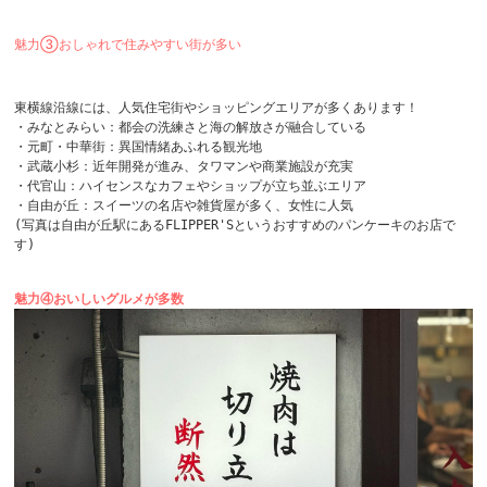
魅力③おしゃれで住みやすい街が多い
東横線沿線には、人気住宅街やショッピングエリアが多くあります！

・みなとみらい：都会の洗練さと海の解放さが融合している

・元町・中華街：異国情緒あふれる観光地 

・武蔵小杉：近年開発が進み、タワマンや商業施設が充実

・代官山：ハイセンスなカフェやショップが立ち並ぶエリア

・自由が丘：スイーツの名店や雑貨屋が多く、女性に人気

(写真は自由が丘駅にあるFLIPPER'Sというおすすめのパンケーキのお店で
す)

魅力④おいしいグルメが多数