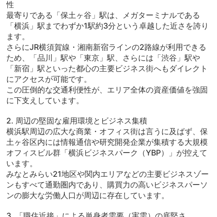
性
最寄りである「保土ヶ谷」駅は、メガターミナルである
「横浜」駅までわずか1駅約3分という卓越した近さを誇り
ます。
さらにJR横須賀線・湘南新宿ラインの2路線が利用できる
ため、「品川」駅や「東京」駅、さらには「渋谷」駅や
「新宿」駅といった都心の主要ビジネス街へもダイレクト
にアクセスが可能です。
この圧倒的な交通利便性が、エリア全体の資産価値を強固
に下支えしています。
2. 周辺の堅固な雇用環境とビジネス集積
横浜駅周辺の広大な商業・オフィス街は言うに及ばず、保
土ヶ谷区内には情報通信や研究開発企業が集積する大規模
オフィスビル群「横浜ビジネスパーク（YBP）」が控えて
います。
みなとみらい21地区や関内エリアなどの主要ビジネスゾー
ンもすべて通勤圏内であり、購買力の高いビジネスパーソ
ンの膨大な労働人口が周辺に存在しています。
3. 「職住近接」による単身者需要（実需）の底堅さ