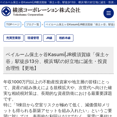
ベイルーム保土ヶ谷Kasumi|JR横須賀線「保土ヶ谷」駅徒歩13分、横浜1駅の好立地に誕生・投資合理性【更地】【更新】 | 神奈川の不動産投資、新築アパート経営は横濱コーポレーション
TOPページ
>
ブログ一覧
>
ベイルーム保土ヶ谷Kasumi|JR横須賀線「保土ヶ谷」駅徒
売買営業部
現場管理
JR線
相鉄本線
ベイルーム保土ヶ谷Kasumi|JR横須賀線「保土ヶ
谷」駅徒歩13分、横浜1駅の好立地に誕生・投資
合理性【更地】
年収1000万円以上の不動産投資家や地主層の皆様にとっ
て、資産の組み換えによる規模拡大や、次世代へ向けた確
実な相続税対策は、長期的な資産防衛における最重要課題
です。
特に「1棟目から空室リスクが極めて低く、減価償却メリ
ットも得られる新築アセットを組み入れたい」というご要
望に対しては、表面的な利回りだけでなく、実需に裏付け