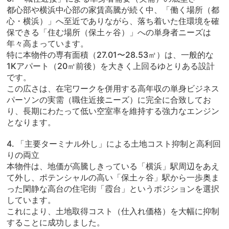
都心部や横浜中心部の家賃高騰が続く中、「働く場所（都
心・横浜）」へ至近でありながら、落ち着いた住環境を確
保できる「住む場所（保土ヶ谷）」への単身者ニーズは
年々高まっています。
特に本物件の専有面積（27.01〜28.53㎡）は、一般的な
1Kアパート（20㎡前後）を大きく上回るゆとりある設計
です。
この広さは、在宅ワークを併用する高年収の単身ビジネス
パーソンの実需（職住近接ニーズ）に完全に合致してお
り、長期にわたって低い空室率を維持する強力なエンジン
となります。
4. 「主要ターミナル外し」による土地コスト抑制と高利回
りの両立
本物件は、地価が高騰しきっている「横浜」駅周辺をあえ
て外し、ポテンシャルの高い「保土ヶ谷」駅から一歩奥ま
った閑静な高台の住宅街「霞台」というポジションを選択
しています。
これにより、土地取得コスト（仕入れ価格）を大幅に抑制
することに成功しました。