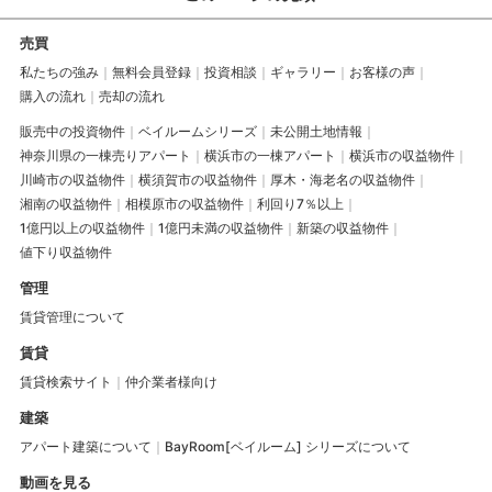
売買
私たちの強み
無料会員登録
投資相談
ギャラリー
お客様の声
購入の流れ
売却の流れ
販売中の投資物件
ベイルームシリーズ
未公開土地情報
神奈川県の一棟売りアパート
横浜市の一棟アパート
横浜市の収益物件
川崎市の収益物件
横須賀市の収益物件
厚木・海老名の収益物件
湘南の収益物件
相模原市の収益物件
利回り7％以上
1億円以上の収益物件
1億円未満の収益物件
新築の収益物件
値下り収益物件
管理
賃貸管理について
賃貸
賃貸検索サイト
仲介業者様向け
建築
アパート建築について
BayRoom[ベイルーム] シリーズについて
動画を見る