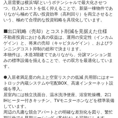
入居需要は横浜1駅というポテンシャルで最大化させつ
つ、仕入れコストを低く抑えることで、新築一棟物件であ
りながら極めて高い投資効率（高利回り）を両立させると
いう、極めて合理的な投資戦略を具現化しています。
■出口戦略（売却）とコスト削減を見据えた仕様
不動産投資における真の収益は、運用の安定性（インカム
ゲイン）と、将来の売却（キャピタルゲイン）、およびラ
ンニングコスト抑制の総和で決まります。
本物件は、木造3階建てでありながら、分譲マンション並
みの標準設備を揃えることで、その双方を最適化していま
す。
●入居者満足度の向上と空室リスクの低減 共用部にはオー
トロック内蔵システムや宅配BOX、高速インターネット設
備を導入。
居室内には独立洗面台、温水洗浄便座、浴室乾燥機、2口
IHヒーター付きキッチン、TVモニターホンなどを標準装備
しています。
周辺の凡庸な競合アパートとの明確な差別化を図り、繁忙
期以外でも早期リーシング（客付け）を可能にします。