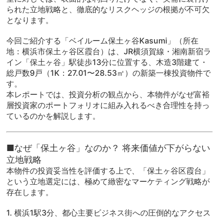
られた立地戦略と、徹底的なリスクヘッジの根拠が不可欠
となります。
今回ご紹介する「ベイルーム保土ヶ谷Kasumi」（所在
地：横浜市保土ヶ谷区霞台）は、JR横須賀線・湘南新宿ラ
イン「保土ヶ谷」駅徒歩13分に位置する、木造3階建て・
総戸数9戸（1K：27.01〜28.53㎡）の新築一棟投資物件で
す。
本レポートでは、投資分析の観点から、本物件がなぜ富裕
層投資家のポートフォリオに組み入れるべき合理性を持っ
ているのかを解説します。
■なぜ「保土ヶ谷」なのか？ 将来価値が下がらない
立地戦略
本物件の投資妥当性を評価する上で、「保土ヶ谷区霞台」
という立地選定には、極めて緻密なマーケティング戦略が
存在します。
1. 横浜1駅3分、都心主要ビジネス街への圧倒的なアクセス