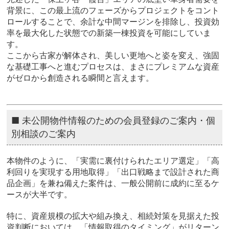
背景に、この最上流のフェーズからプロジェクトをコント
ロールすることで、余計な中間マージンを排除し、投資効
率を最大化した状態での新築一棟投資を可能にしていま
す。
ここから古家が解体され、美しい更地へと姿を変え、強固
な基礎工事へと進むプロセスは、まさにプレミアムな資産
がゼロから創造される瞬間と言えます。
■ 未公開物件情報のための会員登録のご案内・個
別相談のご案内
本物件のように、「実需に裏付けられたエリア選定」「高
利回りを実現する用地取得」「出口戦略まで設計された商
品企画」を兼ね備えた案件は、一般公開前に成約に至るケ
ースが大半です。
特に、資産規模の拡大や組み換え、相続対策を見据えた投
資判断においては、「情報取得のタイミング」がリターン