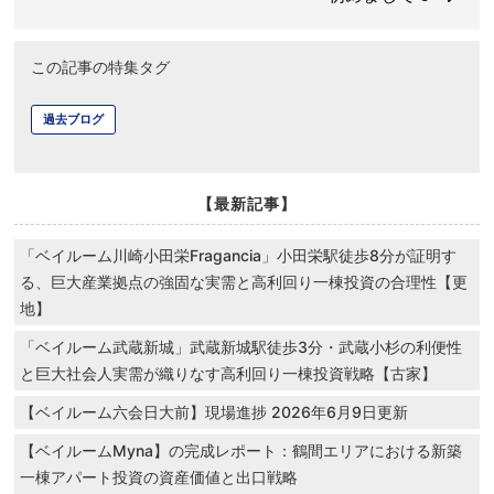
この記事の特集タグ
過去ブログ
【最新記事】
「ベイルーム川崎小田栄Fragancia」小田栄駅徒歩8分が証明す
る、巨大産業拠点の強固な実需と高利回り一棟投資の合理性【更
地】
「ベイルーム武蔵新城」武蔵新城駅徒歩3分・武蔵小杉の利便性
と巨大社会人実需が織りなす高利回り一棟投資戦略【古家】
【ベイルーム六会日大前】現場進捗 2026年6月9日更新
【ベイルームMyna】の完成レポート：鶴間エリアにおける新築
一棟アパート投資の資産価値と出口戦略