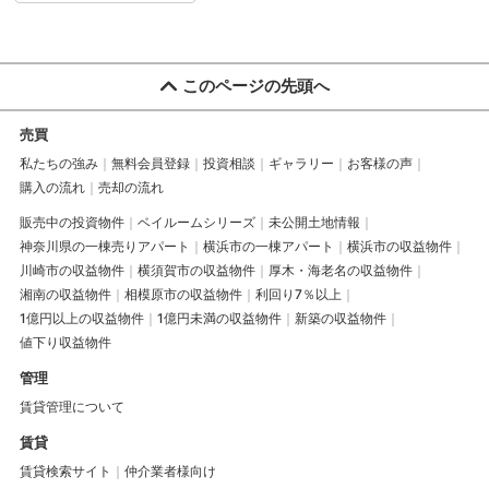
このページの先頭へ
売買
私たちの強み
無料会員登録
投資相談
ギャラリー
お客様の声
購入の流れ
売却の流れ
販売中の投資物件
ベイルームシリーズ
未公開土地情報
神奈川県の一棟売りアパート
横浜市の一棟アパート
横浜市の収益物件
川崎市の収益物件
横須賀市の収益物件
厚木・海老名の収益物件
湘南の収益物件
相模原市の収益物件
利回り7％以上
1億円以上の収益物件
1億円未満の収益物件
新築の収益物件
値下り収益物件
管理
賃貸管理について
賃貸
賃貸検索サイト
仲介業者様向け