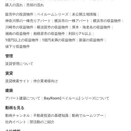
購入の流れ
売却の流れ
販売中の投資物件
ベイルームシリーズ
未公開土地情報
神奈川県の一棟売りアパート
横浜市の一棟アパート
横浜市の収益物件
川崎市の収益物件
横須賀市の収益物件
厚木・海老名の収益物件
湘南の収益物件
相模原市の収益物件
利回り7％以上
1億円以上の収益物件
1億円未満の収益物件
新築の収益物件
値下り収益物件
管理
賃貸管理について
賃貸
賃貸検索サイト
仲介業者様向け
建築
アパート建築について
BayRoom[ベイルーム] シリーズについて
動画を見る
動画チャンネル
不動産投資の基礎知識
動画でルームツアー
社内イベント
部活動のご紹介