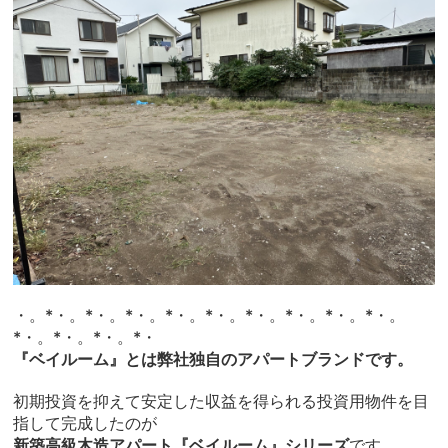
・。*・。*・。*・。*・。*・。*・。*・。*・。*・。
*・。*・。*・。*・
『ベイルーム』とは弊社独自のアパートブランドです。
初期投資を抑えて安定した収益を得られる投資用物件を目
指して完成したのが
新築高級木造アパート『ベイルーム』シリーズ
です。