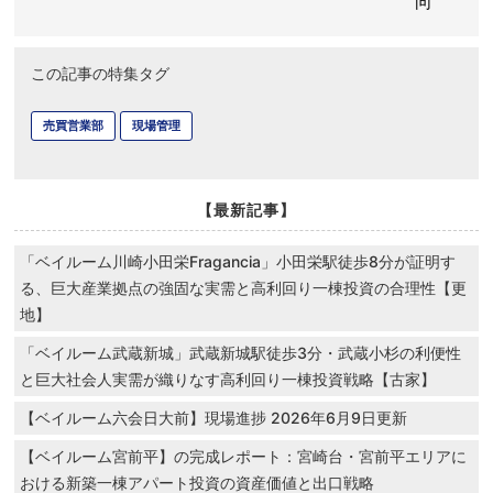
向
この記事の特集タグ
売買営業部
現場管理
【最新記事】
「ベイルーム川崎小田栄Fragancia」小田栄駅徒歩8分が証明す
る、巨大産業拠点の強固な実需と高利回り一棟投資の合理性【更
地】
「ベイルーム武蔵新城」武蔵新城駅徒歩3分・武蔵小杉の利便性
と巨大社会人実需が織りなす高利回り一棟投資戦略【古家】
【ベイルーム六会日大前】現場進捗 2026年6月9日更新
【ベイルーム宮前平】の完成レポート：宮崎台・宮前平エリアに
おける新築一棟アパート投資の資産価値と出口戦略