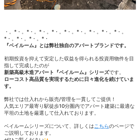
・。*・。*・。*・。*・。*・。*・。*・。*・。*・。
*・。*・。*・。*・
『ベイルーム』とは弊社独自のアパートブランドです。
初期投資を抑えて安定した収益を得られる投資用物件を目
指して完成したのが
新築高級木造アパート『ベイルーム』シリーズ
です。
ローコスト高品質を実現するために日々進化を続けていま
す。
弊社では仕入れから販売/管理を一貫してご提供！
人気エリア最寄り駅徒歩10分圏内でアパート建築に最適な
平坦の土地を厳選して仕入れております。
ベイルームシリーズについて、詳しくは
こちら
のページで
ご説明しております。
ぜひご覧ください