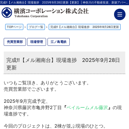
完成‼【メル湘南台】現場進捗 2025年9月28日更新【更新】 | 神奈川の不動産投資、新築アパート経営は横濱コーポレーション
TOPページ
>
ブログ一覧
>
完成‼【メル湘南台】現場進捗 2025年9月28日更新
売買営業部
現場管理
江ノ島電鉄
完成‼【メル湘南台】現場進捗 2025年9月28日
更新
いつもご覧頂き、ありがとうございます。
売買営業部でございます。
2025年9月完成予定、
神奈川県藤沢市亀井野2丁目
『
ベイルームメル藤沢
』
の現
場進捗です。
今回のプロジェクトは、2棟が並ぶ現場のひとつ。