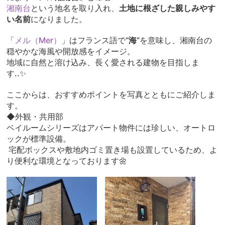
湘南台
という地名を取り入れ、
土地に根ざした親しみやす
い名前
になりました。
「
メル（Mer）
」はフランス語で“
海
”を意味し、湘南台の
穏やかな海風や開放感をイメージ。
地域に自然と溶け込み、長く愛される建物を目指しま
す..✨
ここからは、おすすめポイントを写真とともにご紹介しま
す。
◆外観・共用部
ベイルームシリーズはアパート物件には珍しい、オートロ
ックが標準設備。
宅配ボックスや敷地内ゴミ置き場も設置しているため、よ
り便利な環境となっております🌼