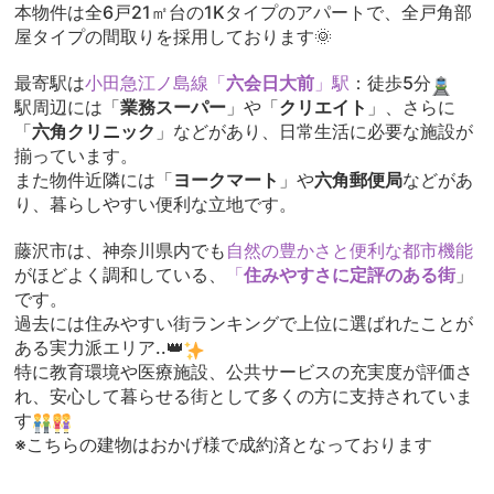
本物件は全6戸21㎡台の1Kタイプのアパートで、全戸角部
屋タイプの間取りを採用しております🌞
最寄駅は
⼩⽥急江ノ島線「
六会⽇⼤前
」駅
：徒歩5分
駅周辺には「
業務スーパー
」や「
クリエイト
」、さらに
「
六角クリニック
」などがあり、日常生活に必要な施設が
揃っています。
また物件近隣には「
ヨークマート
」や
六角郵便局
などがあ
り、暮らしやすい便利な立地です。
藤沢市は、神奈川県内でも
自然の豊かさと便利な都市機能
がほどよく調和している、
「
住みやすさに定評のある街
」
です。
過去には住みやすい街ランキングで上位に選ばれたことが
ある実力派エリア..👑
特に教育環境や医療施設、公共サービスの充実度が評価さ
れ、安心して暮らせる街として多くの方に支持されていま
す
※こちらの建物はおかげ様で成約済となっております