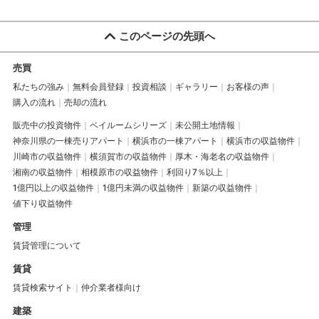
このページの先頭へ
売買
私たちの強み
無料会員登録
投資相談
ギャラリー
お客様の声
購入の流れ
売却の流れ
販売中の投資物件
ベイルームシリーズ
未公開土地情報
神奈川県の一棟売りアパート
横浜市の一棟アパート
横浜市の収益物件
川崎市の収益物件
横須賀市の収益物件
厚木・海老名の収益物件
湘南の収益物件
相模原市の収益物件
利回り7％以上
1億円以上の収益物件
1億円未満の収益物件
新築の収益物件
値下り収益物件
管理
賃貸管理について
賃貸
賃貸検索サイト
仲介業者様向け
建築