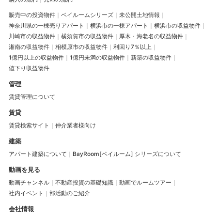
販売中の投資物件
ベイルームシリーズ
未公開土地情報
神奈川県の一棟売りアパート
横浜市の一棟アパート
横浜市の収益物件
川崎市の収益物件
横須賀市の収益物件
厚木・海老名の収益物件
湘南の収益物件
相模原市の収益物件
利回り7％以上
1億円以上の収益物件
1億円未満の収益物件
新築の収益物件
値下り収益物件
管理
賃貸管理について
賃貸
賃貸検索サイト
仲介業者様向け
建築
アパート建築について
BayRoom[ベイルーム] シリーズについて
動画を見る
動画チャンネル
不動産投資の基礎知識
動画でルームツアー
社内イベント
部活動のご紹介
会社情報