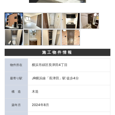
施工物件情報
横浜市緑区長津田4丁目
物件所在
JR横浜線「長津田」駅 徒歩4分
最寄り駅
木造
構 造
2024年8月
築年月