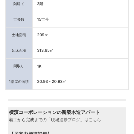
3階
階建て
15世帯
世帯数
209㎡
土地面積
313.95㎡
延床面積
間取り
1K
20.93～20.93㎡
1部屋の面積
横濱コーポレーションの新築木造アパート
着工から完成までの「現場進捗ブログ」はこちら
【居室内標準設備】