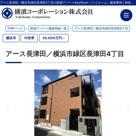
アース長津田／横浜市緑区長津田4丁目の新築アパートBayRoom（ベイルーム）建築事例 | 神奈川の不動産投資、新築アパート経営は横濱コーポレーション
TOPページ
>
新築アパート建築実績一覧
>
アース長津田／横浜市緑区長津田4丁目
横浜市
15世帯
20,000万円～
アース長津田／横浜市緑区長津田4丁目