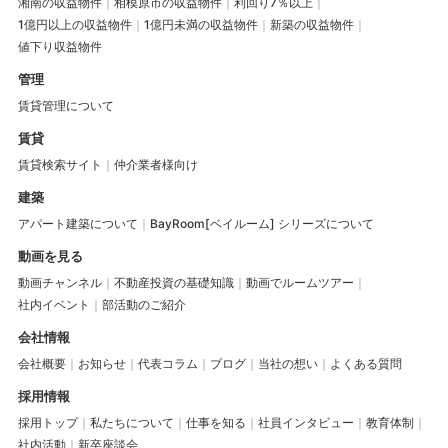
湘南の収益物件
相模原市の収益物件
利回り7％以上
1億円以上の収益物件
1億円未満の収益物件
新築の収益物件
値下り収益物件
管理
賃貸管理について
賃貸
賃貸検索サイト
仲介業者様向け
建築
アパート建築について
BayRoom[ベイルーム] シリーズについて
動画を見る
動画チャンネル
不動産投資の基礎知識
動画でルームツアー
社内イベント
部活動のご紹介
会社情報
会社概要
お知らせ
代表コラム
ブログ
当社の想い
よくある質問
採用情報
採用トップ
私たちについて
仕事を知る
社員インタビュー
教育体制
社内活動
新卒座談会