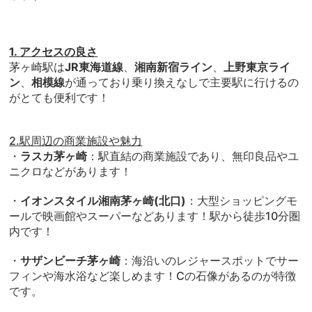
1. アクセスの良さ
茅ヶ崎駅は
JR東海道線
、
湘南新宿ライン
、
上野東京ライ
ン
、
相模線
が通っており乗り換えなしで主要駅に行けるの
がとても便利です！
2.駅周辺の商業施設や魅力
・
ラスカ茅ヶ崎
：駅直結の商業施設であり、無印良品やユ
ニクロなどがあります！
・
イオンスタイル湘南茅ヶ崎(北口)
：大型ショッピングモ
ールで映画館やスーパーなどあります！駅から徒歩10分圏
内です！
・
サザンビーチ茅ヶ崎
：海沿いのレジャースポットでサー
フィンや海水浴など楽しめます！Cの石像があるのが特徴
です。