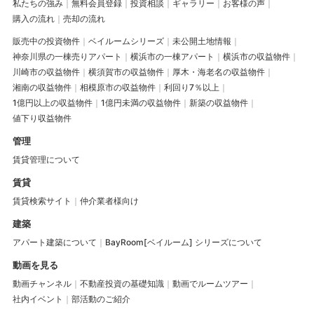
私たちの強み
無料会員登録
投資相談
ギャラリー
お客様の声
購入の流れ
売却の流れ
販売中の投資物件
ベイルームシリーズ
未公開土地情報
神奈川県の一棟売りアパート
横浜市の一棟アパート
横浜市の収益物件
川崎市の収益物件
横須賀市の収益物件
厚木・海老名の収益物件
湘南の収益物件
相模原市の収益物件
利回り7％以上
1億円以上の収益物件
1億円未満の収益物件
新築の収益物件
値下り収益物件
管理
賃貸管理について
賃貸
賃貸検索サイト
仲介業者様向け
建築
アパート建築について
BayRoom[ベイルーム] シリーズについて
動画を見る
動画チャンネル
不動産投資の基礎知識
動画でルームツアー
社内イベント
部活動のご紹介