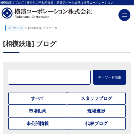
相模鉄道｜ブログ | 神奈川の不動産投資、新築アパート経営は横濱コーポレーション
TOPページ
>
[相模鉄道]ブログ一覧
[相模鉄道] ブログ
キーワード検索
すべて
スタッフブログ
市場動向
現場進捗
未公開情報
代表ブログ