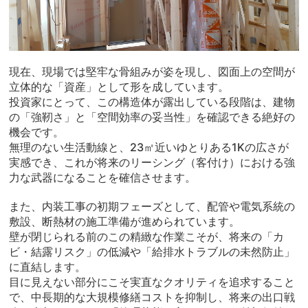
現在、現場では堅牢な骨組みが姿を現し、図面上の空間が
立体的な「資産」として形を成しています。
投資家にとって、この構造体が露出している段階は、建物
の「強靭さ」と「空間効率の妥当性」を確認できる絶好の
機会です。
無理のない生活動線と、23㎡近いゆとりある1Kの広さが
実感でき、これが将来のリーシング（客付け）における強
力な武器になることを確信させます。
また、内装工事の初期フェーズとして、配管や電気系統の
敷設、断熱材の施工準備が進められています。
壁が閉じられる前のこの精緻な作業こそが、将来の「カ
ビ・結露リスク」の低減や「給排水トラブルの未然防止」
に直結します。
目に見えない部分にこそ実直なクオリティを追求すること
で、中長期的な大規模修繕コストを抑制し、将来の出口戦