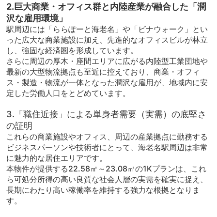
2.巨大商業・オフィス群と内陸産業が融合した「潤
沢な雇用環境」
駅周辺には「ららぽーと海老名」や「ビナウォーク」とい
った広大な商業施設に加え、先進的なオフィスビルが林立
し、強固な経済圏を形成しています。
さらに周辺の厚木・座間エリアに広がる内陸型工業団地や
最新の大型物流拠点も至近に控えており、商業・オフィ
ス・製造・物流が一体となった潤沢な雇用が、地域内に安
定した労働人口をとどめています。
3.「職住近接」による単身者需要（実需）の底堅さ
の証明
これらの商業施設やオフィス、周辺の産業拠点に勤務する
ビジネスパーソンや技術者にとって、海老名駅周辺は非常
に魅力的な居住エリアです。
本物件が提供する22.58㎡～23.08㎡の1Kプランは、これ
ら可処分所得の高い良質な社会人層の実需を確実に捉え、
長期にわたり高い稼働率を維持する強力な根拠となりま
す。