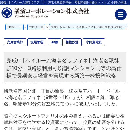
完成‼【ベイルーム海老名ラフィネ】海老名駅徒歩10分・3路線利用可!分譲マンション同等の高仕様で長期安定経営を実現する新築一棟投資戦略【更新】 | 神奈川の不動産投資、新築アパート経営は横濱コーポレーション
TOPページ
>
ブログ一覧
>
完成‼【ベイルーム海老名ラフィネ】海老名駅徒歩10分・3
売買営業部
現場管理
JR線
相模鉄道
小田急電鉄
完成‼【ベイルーム海老名ラフィネ】海老名駅徒
歩10分・3路線利用可!分譲マンション同等の高仕
様で長期安定経営を実現する新築一棟投資戦略
海老名市国分北一丁目の新築一棟収益アパート「ベイルー
ム海老名ラフィネ（9世帯・1K）」が、相鉄本線「海老
名」駅徒歩10分の好立地にてついに竣工いたしました。
資産拡大やポートフォリオの組み換え、あるいは確実な相
続税対策を検討する投資家にとって、投資の成否を分ける
のは「底堅い実需」と「高い投資効率」です。どれほど外