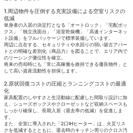
1.周辺物件を圧倒する充実設備による空室リスクの
低減
単身者の入居の決定打となる「オートロック」「宅配ボッ
クス」「独立洗面台」「浴室乾燥機」「高速インターネッ
ト設備」をフルパッケージで標準装備しています。
周辺に点在する、セキュリティや水回りの弱い築古アパー
トとの明確な差別化（商品力）を図ることで、エリア内で
のリーシング優位性を確立。
将来の売却時にも「常に高稼働を維持できる優良物件」と
して高い資産流動性を担保します。
2.原状回復コストの圧縮とランニングコストの最適
化
家具配置のしやすさと生活動線に配慮した間取り設計に加
え、シューズボックスやクローゼットなど収納スペースも
しっかり確保し、長期入居（退去率の低減）を促進しま
す。
また、全室に導入された「2口IHヒーター」は、火災リス
クを低減するとともに、退去時のキッチン周りのクロス汚