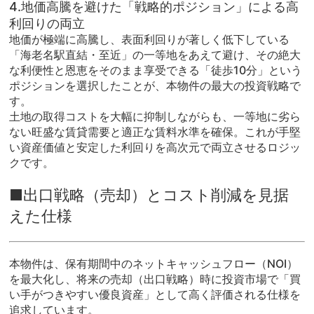
4.地価高騰を避けた「戦略的ポジション」による高
利回りの両立
地価が極端に高騰し、表面利回りが著しく低下している
「海老名駅直結・至近」の一等地をあえて避け、その絶大
な利便性と恩恵をそのまま享受できる「徒歩10分」という
ポジションを選択したことが、本物件の最大の投資戦略で
す。
土地の取得コストを大幅に抑制しながらも、一等地に劣ら
ない旺盛な賃貸需要と適正な賃料水準を確保。これが手堅
い資産価値と安定した利回りを高次元で両立させるロジッ
クです。
■出口戦略（売却）とコスト削減を見据
えた仕様
本物件は、保有期間中のネットキャッシュフロー（NOI）
を最大化し、将来の売却（出口戦略）時に投資市場で「買
い手がつきやすい優良資産」として高く評価される仕様を
追求しています。