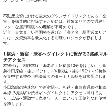
不動産投資における最大のダウンサイドリスクである「空
室」を構造的に排除するためには、対象エリアの交通網と
マクロな雇用環境への理解が不可欠です。
近年、目覚ましい再開発を遂げた「海老名」駅周辺エリア
には、投資効率を最大化する明確なロジックが存在しま
す。
1.横浜・新宿・渋谷へダイレクトに繋がる3路線マル
チアクセス
本物件は、相鉄本線「海老名」駅徒歩10分をはじめ、小田
急小田原線（徒歩13分）、JR相模線（徒歩15分）の3路線
が集中する神奈川県央最大のターミナル駅を日常圏にしま
す。
小田急線の快速急行で新宿駅へ、相鉄・東急直通線や相鉄
本線で横浜駅や渋谷駅へダイレクトにアクセス可能であ
り、広域へ通勤する単身ワーカーにとって圧倒的な利便性
を誇ります。