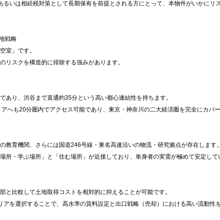
あるいは相続税対策として長期保有を前提とされる方にとって、本物件がいかにリ
地戦略
空室」です。
のリスクを構造的に排除する強みがあります。
であり、渋谷まで直通約35分という高い都心連結性を持ちます。
リアへも20分圏内でアクセス可能であり、東京・神奈川の二大経済圏を完全にカバ
の教育機関、さらには国道246号線・東名高速沿いの物流・研究拠点が存在します
場所・学ぶ場所」と「住む場所」が近接しており、単身者の実需が極めて安定して
部と比較して土地取得コストを相対的に抑えることが可能です。
リアを選択することで、高水準の賃料設定と出口戦略（売却）における高い流動性