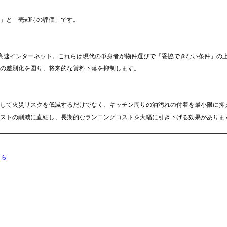
」と「売却時の評価」です。
て高速インターネット。これらは現代の単身者が物件選びで「妥協できない条件」の
の差別化を図り、将来的な賃料下落を抑制します。
較して火災リスクを低減するだけでなく、キッチン周りの油汚れの付着を最小限に抑
ストの削減に直結し、長期的なランニングコストを大幅に引き下げる効果がありま
ちら