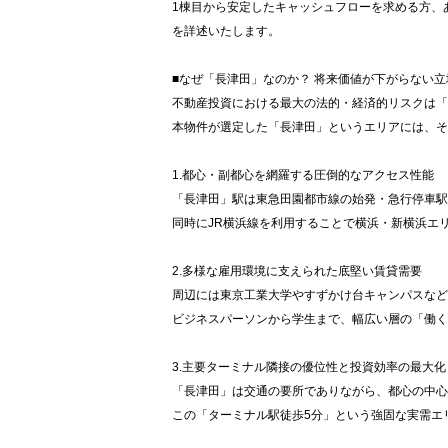
1棟目から安定したキャッシュフローを求める方、
を詳述いたします。
■なぜ「長津田」なのか？ 将来価値が下がらない立
不動産投資における最大の法的・経済的リスクは「
本物件が選定した「長津田」というエリアには、そ
1.都心・副都心を網羅する圧倒的なアクセス性能
「長津田」駅は東急田園都市線の始発・急行停車駅
同時にJR横浜線を利用することで横浜・新横浜エ
2.多様な雇用環境に支えられた底堅い賃貸需要
周辺には東京工業大学やすずかけ台キャンパスなど
ビジネスパーソンから学生まで、幅広い層の「働く
3.主要ターミナル隣接の優位性と投資効率の最大化
「長津田」は交通の要所でありながら、都心の中心
この「ターミナル駅徒歩5分」という強固な実需エ