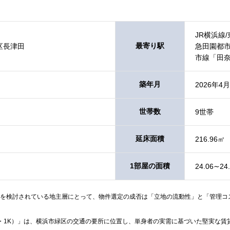
JR横浜線
最寄り駅
区長津田
急田園都市
市線「田奈
築年月
2026年4月
世帯数
9世帯
延床面積
216.96㎡
1部屋の面積
24.06∼24
を検討されている地主層にとって、物件選定の成否は「立地の流動性」と「管理コ
・1K）」は、横浜市緑区の交通の要所に位置し、単身者の実需に基づいた堅実な賃