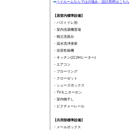
➡️
ベイルームならではの強み・設計思想はこちら
【居室内標準設備】
・バストイレ別
・室内洗濯機置場
・独立洗面台
・温水洗浄便座
・浴室乾燥機
・キッチン(2口IHヒーター)
・エアコン
・フローリング
・クローゼット
・シューズボックス
・TVモニターホン
・室内物干し
・ピクチャーレール
【共用部標準設備】
・メールボックス