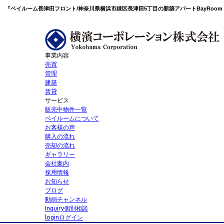
事業内容
売買
管理
建築
賃貸
サービス
販売中物件一覧
ベイルームについて
お客様の声
購入の流れ
売却の流れ
ギャラリー
会社案内
採用情報
お知らせ
ブログ
動画チャンネル
Inquiry
個別相談
login
ログイン