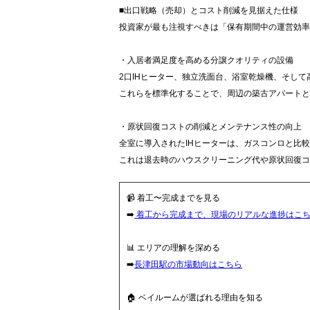
■出口戦略（売却）とコスト削減を見据えた仕様
投資家が最も注視すべきは「保有期間中の運営効率
・入居者満足度を高める分譲クオリティの設備
2口IHヒーター、独立洗面台、浴室乾燥機、そし
これらを標準化することで、周辺の築古アパートと
・原状回復コストの削減とメンテナンス性の向上
全室に導入されたIHヒーターは、ガスコンロと比
これは退去時のハウスクリーニング代や原状回復コ
📹 着工〜完成までを見る
➡️
着工から完成まで、現場のリアルな進捗はこ
📊 エリアの理解を深める
➡️
長津田駅の市場動向はこちら
🏠 ベイルームが選ばれる理由を知る