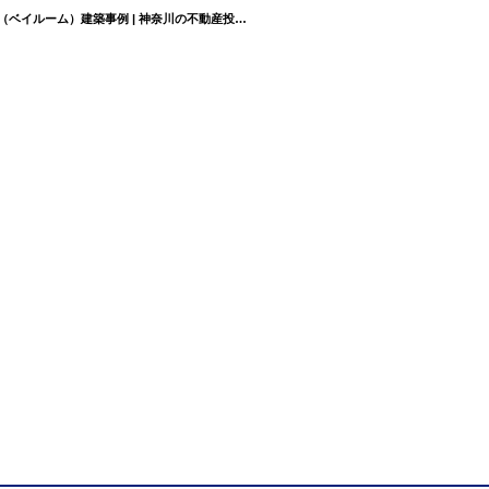
『ベイルーム長津田フロント/神奈川県横浜市緑区長津田5丁目の新築アパートBayRoom（ベイルーム）建築事例 | 神奈川の不動産投資、新築アパート経営は横濱コーポレーション