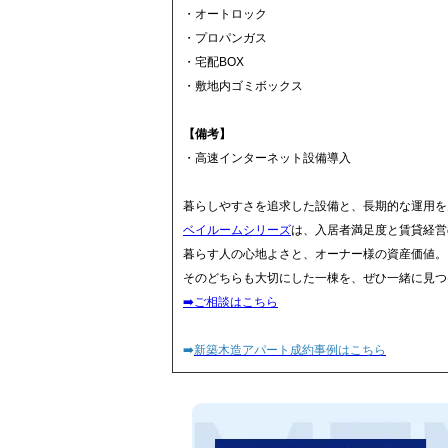
・オートロック
・プロパンガス
・宅配BOX
・敷地内ゴミボックス
【備考】
・高速インターネット設備導入
暮らしやすさを追求した設備と、長期的な運用を
ベイルームシリーズ
は、入居者満足度と賃貸経営
暮らす人の心地よさと、オーナー様の資産価値。
そのどちらも大切にした一棟を、ぜひ一緒に見つ
➡️ご相談はこちら
➡️
新築木造アパート成約事例はこちら