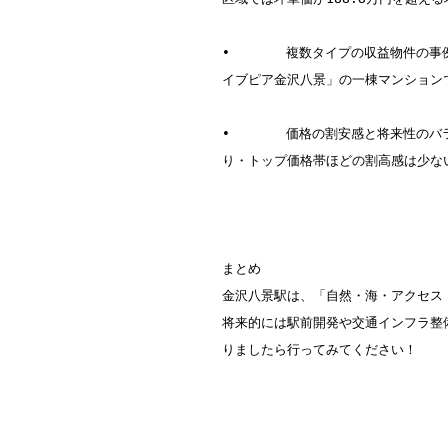
•	複数タイプの収益物件の事例あり：一棟アパート・マンション・区分所有などの物件が売りに出ており、利回りデータも入手可能。実際、「ラ
イブピア金沢八景」の一棟マンションで
•	価格の割安感と将来性のバランス：中古マンションの価格推移は過去10年でほぼ横ばい（＋0.4％）という予測のものもあり、急激な値上が
り・トップ価格帯ほどの割高感は少ない
まとめ

金沢八景駅は、「自然・海・アクセス
将来的には駅前開発や交通インフラ整
りましたら行ってみてください！
