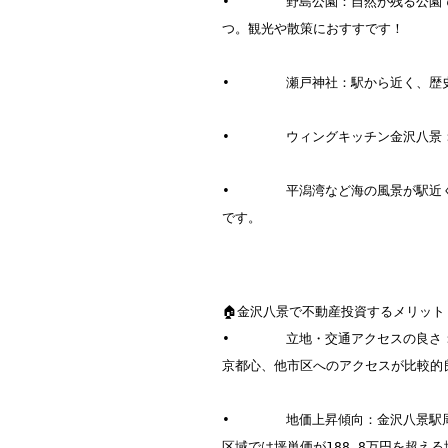
•	野島公園：自然が残る公園で展望台や海の景色がきれい。「野島夕照」の風景など、「八景」のひと

つ。観光や散策におすすです！

•	瀬戸神社：駅から近く、歴史ある神社。地元の風景のひとつとして親しまれている。  

•	ウィングキッチン金沢八景：駅直結の商業施設。日常の買い物や飲食に便利なテナントが入っています。 

•	平潟湾など海の風景が駅近くにあることも魅力。海側と山側の自然環境が程よく混ざっていて、静かさと利便性のバランスが取れているエリア
です。  

🏠金沢八景で不動産投資するメリット
•	立地・交通アクセスの良さ：京急本線・逗子線・横浜シーサイドラインが利用でき、横浜中心部や東

京都心、他市区へのアクセスが比較的
•	地価上昇傾向：金沢八景駅周辺の公示地価は、2025年時点で前年比+5.91％と上昇傾向。坪単価で見ると平均で94.8万円／坪。駅近・好立地
区域では坪単価が188.8万円を超える地