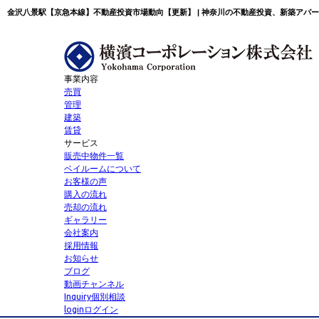
金沢八景駅【京急本線】不動産投資市場動向【更新】 | 神奈川の不動産投資、新築アパ
事業内容
売買
管理
建築
賃貸
サービス
販売中物件一覧
ベイルームについて
お客様の声
購入の流れ
売却の流れ
ギャラリー
会社案内
採用情報
お知らせ
ブログ
動画チャンネル
Inquiry
個別相談
login
ログイン