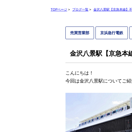
TOPページ
>
ブログ一覧
>
金沢八景駅【京急本線】
売買営業部
京浜急行電鉄
金沢八景駅【京急本
こんにちは！
今回は金沢八景駅についてご紹