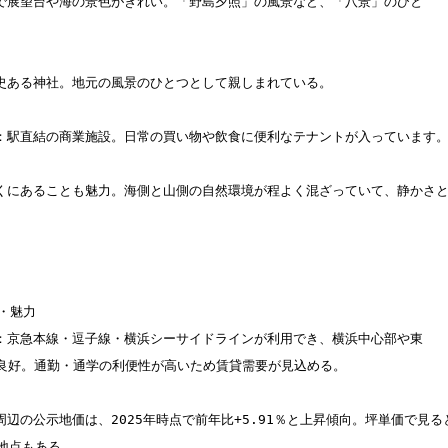
・魅力

良好。通勤・通学の利便性が高いため賃貸需要が見込める。

点もある。  
