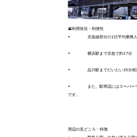
🚉利用状況・利便性

•	京急線部分の1日平均乗降人員は多く、横浜市・京急沿線において主要駅のひとつ。 

•	横浜駅まで京急で約17分  

•	品川駅までだいたい35分程度  

•	また、駅周辺にはスーパーマーケット・商業施設・大学（横浜市立大学・関東学院大学）などがあり、学生利用者含め暮らしやすい要素が多い
です。  
周辺の見どころ・特徴
