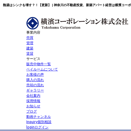
熱湯はシンクを壊す？！【更新】 | 神奈川の不動産投資、新築アパート経営は横濱コー
事業内容
売買
管理
建築
賃貸
サービス
販売中物件一覧
ベイルームについて
お客様の声
購入の流れ
売却の流れ
ギャラリー
会社案内
採用情報
お知らせ
ブログ
動画チャンネル
Inquiry
個別相談
login
ログイン