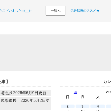
ございましたm(__)m
気分転換のススメ★
一覧へ
記事】
カ
<<
20
進捗 2026年6月9日更新
日
月
火
場進捗 2026年5月2日更
2
3
4
9
10
11