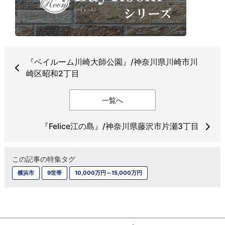
『ベイルーム川崎大師公園』/神奈川県川崎市川
崎区昭和2丁目
一覧へ
『Felice江の島』/神奈川県藤沢市⽚瀬3丁⽬
この記事の特集タグ
横浜市
9世帯
10,000万円～15,000万円