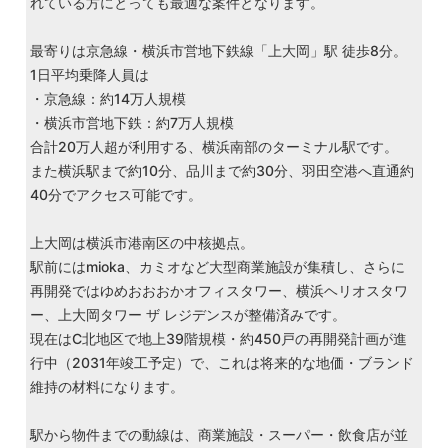
れている方にとっても最適な案件となります。
最寄りは京急線・横浜市営地下鉄線「上大岡」駅 徒歩8分。
1日平均乗降人員は
・京急線：約14万人規模
・横浜市営地下鉄：約7万人規模
合計20万人超が利用する、横浜南部のターミナル駅です。
また横浜駅まで約10分、品川まで約30分、羽田空港へ直通約
40分でアクセス可能です。
上大岡は横浜市港南区の中核拠点。
駅前にはmioka、カミオなど大型商業施設が集積し、さらに
再開発ではゆめおおおかオフィスタワー、横浜ヘリオスタワ
ー、上大岡タワー ザ レジデンスが整備済みです。
現在はC北地区で地上39階規模・約450戸の再開発計画が進
行中（2031年竣工予定）で、これは将来的な地価・ブランド
維持の材料になります。
駅から物件までの動線は、商業施設・スーパー・飲食店が並