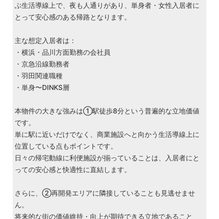
ぶ生活導線上で、夜も人通りがあり、単身者・女性入居者に
とって安心感のある帰路となります。
主な想定入居者は：
・横浜・品川方面勤務の会社員
・京急沿線勤務者
・羽田関連職種
・単身〜DINKS層
本物件の大きな強みは①駅徒歩8分という普遍的な立地価値
です。
単に駅に近いだけでなく、商業施設へと向かう生活導線上に
位置している点もポイントです。
日々の帰宅動線に利便施設が揃っていることは、入居者にと
っての安心感と快適性に直結します。
さらに、②再開発エリアに隣接していることも見逃せませ
ん。
将来的な街の価値維持・向上が期待できる立地であること