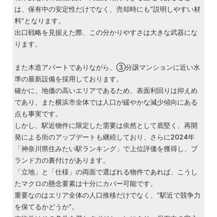
は、保有中の安定性だけでなく、売却時にも“説明しやすい材
料”となります。
出口戦略を見据えた際、この分かりやすさは大きな武器にな
ります。
また木造アパートでありながら、③分譲マンションに近い水
準の最新設備を採用しております。
確かに、地価の高いエリアであるため、表面利回りは抑えめ
であり、また横浜市全体では人口が緩やかな減少傾向にある
点も事実です。
しかし、駅近物件に限定した需要は依然として底堅く、再開
発による街のアップデートも継続しており、さらに2024年
「神奈川県住みたい駅ランキング」で上位評価を獲得し、ブ
ランド力の裏付けがあります。
「立地」と「仕様」の両面で選ばれる物件であれば、こうし
たマクロの懸念要素は十分にカバー可能です。
重要なのはエリア全体の人口推移だけでなく、“駅近で競争力
を保てるかどうか”。