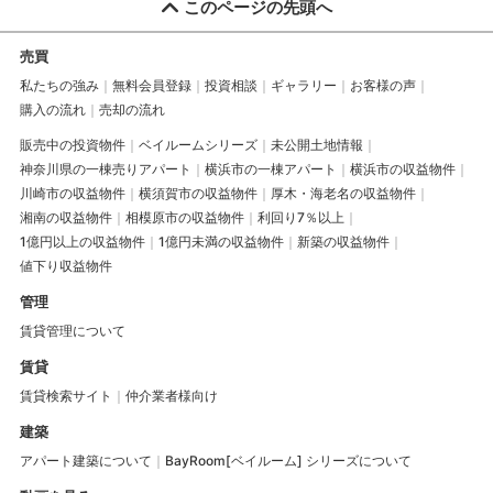
このページの先頭へ
売買
私たちの強み
無料会員登録
投資相談
ギャラリー
お客様の声
購入の流れ
売却の流れ
販売中の投資物件
ベイルームシリーズ
未公開土地情報
神奈川県の一棟売りアパート
横浜市の一棟アパート
横浜市の収益物件
川崎市の収益物件
横須賀市の収益物件
厚木・海老名の収益物件
湘南の収益物件
相模原市の収益物件
利回り7％以上
1億円以上の収益物件
1億円未満の収益物件
新築の収益物件
値下り収益物件
管理
賃貸管理について
賃貸
賃貸検索サイト
仲介業者様向け
建築
アパート建築について
BayRoom[ベイルーム] シリーズについて