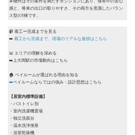
本物件はその条件を満たすポジションにあり、保有中の安心
感と、将来の出口の取りやすさ、その両方を意識したバラン
ス型の1棟です。
📹 着工〜完成までを見る
➡️
着工から完成まで、現場のリアルな進捗はこちら
📊 エリアの理解を深める
➡️
上大岡駅の市場動向はこちら
🏠 ベイルームが選ばれる理由を知る
➡️
ベイルームならではの強み・設計思想はこちら
【居室内標準設備】
・バストイレ別
・室内洗濯機置場
・独立洗面台
・温水洗浄便座
・浴室乾燥機