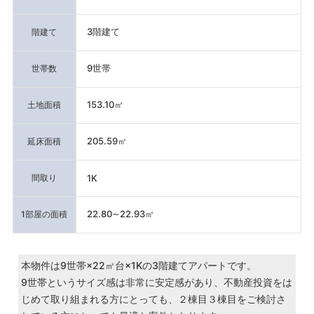
3階建て
階建て
9世帯
世帯数
153.10㎡
土地面積
205.59㎡
延床面積
間取り
1K
22.80∼22.93㎡
1部屋の面積
本物件は9世帯×22㎡台×1Kの3階建てアパートです。
9世帯というサイズ感は非常に安定感があり、不動産投資をは
じめて取り組まれる方にとっても、２棟目３棟目をご検討さ