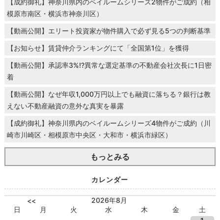
【成約御礼】神奈川県内のベイルームシリーズ2物件がご成約（相
模原市南区・横浜市神奈川区）
【動画公開】エリート投資家が物件購入で必ず見る5つの判断基準
【お知らせ】賃貸仲介ランキングにて「全国第1位」を獲得
【動画公開】承認率3%!?異常な選定基準の不動産会社次長に1日密
着
【動画公開】なぜ年収1,000万円以上でも融資に落ちる？銀行は教
えない不動産融資の意外な真実を暴露
【成約御礼】神奈川県内のベイルームシリーズ4物件がご成約（川
崎市川崎区・相模原市中央区・大和市・横浜市緑区）
もっとみる
カレンダー
2026年8月
<<
日
月
火
水
木
金
土