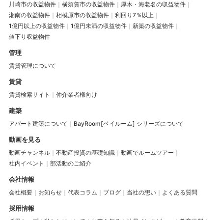
川崎市の収益物件
横須賀市の収益物件
厚木・海老名の収益物件
湘南の収益物件
相模原市の収益物件
利回り7％以上
1億円以上の収益物件
1億円未満の収益物件
新築の収益物件
値下り収益物件
管理
賃貸管理について
賃貸
賃貸検索サイト
仲介業者様向け
建築
アパート建築について
BayRoom[ベイルーム] シリーズについて
動画を見る
動画チャンネル
不動産投資の基礎知識
動画でルームツアー
社内イベント
部活動のご紹介
会社情報
会社概要
お知らせ
代表コラム
ブログ
当社の想い
よくある質問
採用情報