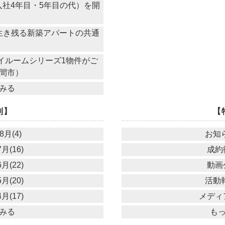
社4年目・5年目の代）を開
き残る新築アパートの共通
イルームシリーズ1物件がご
間市）
みる
別】
【
8月(4)
お知ら
月(16)
成約御
月(22)
動画公
月(20)
活動報
月(17)
メディア
みる
も