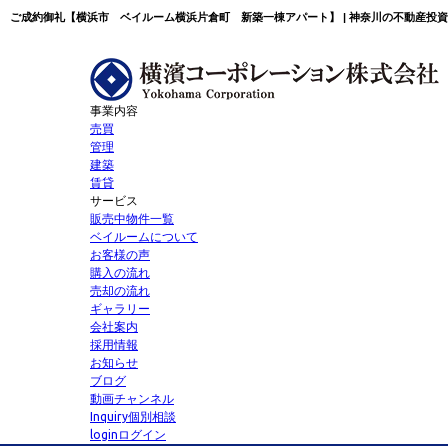
ご成約御礼【横浜市 ベイルーム横浜片倉町 新築一棟アパート】 | 神奈川の不動産投
事業内容
売買
管理
建築
賃貸
サービス
販売中物件一覧
ベイルームについて
お客様の声
購入の流れ
売却の流れ
ギャラリー
会社案内
採用情報
お知らせ
ブログ
動画チャンネル
Inquiry
個別相談
login
ログイン