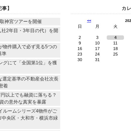
記事】
カ
<<
20
香取神宮ツアーを開催
日
月
火
社2年目・3年目の代）を開
2
3
4
9
10
11
物件購入で必ず見る5つの
16
17
18
基準
23
24
25
30
31
ングにて「全国第1位」を獲
常な選定基準の不動産会社次長
密着
0万円以上でも融資に落ちる？
資の意外な真実を暴露
イルームシリーズ4物件がご
市中央区・大和市・横浜市緑
）