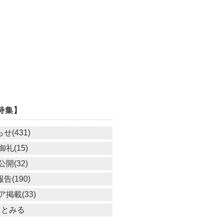
特集】
せ(431)
礼(15)
開(32)
告(190)
掲載(33)
っとみる