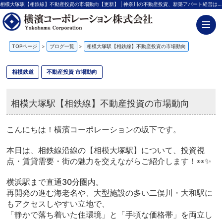
相模大塚駅【相鉄線】不動産投資の市場動向【更新】 | 神奈川の不動産投資、新築アパート経営は横濱コーポレーション
TOPページ
>
ブログ一覧
>
相模大塚駅【相鉄線】不動産投資の市場動向
相模鉄道
不動産投資 市場動向
相模大塚駅【相鉄線】不動産投資の市場動向
こんにちは！横濱コーポレーションの坂下です。
本日は、相鉄線沿線の【相模大塚駅】について、投資視
点・賃貸需要・街の魅力を交えながらご紹介します！👀✨
横浜駅まで直通30分圏内。
再開発の進む海老名や、大型施設の多い二俣川・大和駅に
もアクセスしやすい立地で、
「静かで落ち着いた住環境」と「手頃な価格帯」を両立し