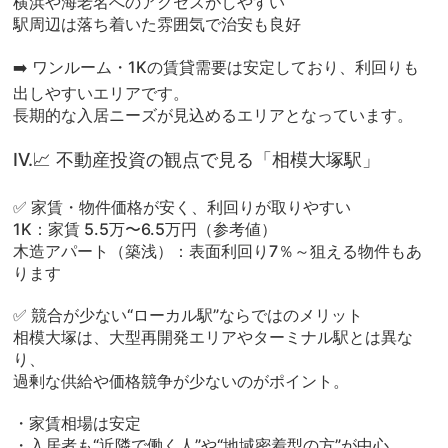
横浜や海老名へのアクセスがしやすい
駅周辺は落ち着いた雰囲気で治安も良好
➡️ ワンルーム・1Kの賃貸需要は安定しており、利回りも
出しやすいエリアです。
長期的な入居ニーズが見込めるエリアとなっています。
Ⅳ.📈 不動産投資の観点で見る「相模大塚駅」
✅ 家賃・物件価格が安く、利回りが取りやすい
1K：家賃 5.5万〜6.5万円（参考値）
木造アパート（築浅）：表面利回り7％～狙える物件もあ
ります
✅ 競合が少ない“ローカル駅”ならではのメリット
相模大塚は、大型再開発エリアやターミナル駅とは異な
り、
過剰な供給や価格競争が少ないのがポイント。
・家賃相場は安定
・入居者も“近隣で働く人”や“地域密着型の方”が中心