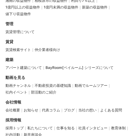
湘南の収益物件
相模原市の収益物件
利回り7％以上
1億円以上の収益物件
1億円未満の収益物件
新築の収益物件
値下り収益物件
管理
賃貸管理について
賃貸
賃貸検索サイト
仲介業者様向け
建築
アパート建築について
BayRoom[ベイルーム] シリーズについて
動画を見る
動画チャンネル
不動産投資の基礎知識
動画でルームツアー
社内イベント
部活動のご紹介
会社情報
会社概要
お知らせ
代表コラム
ブログ
当社の想い
よくある質問
採用情報
採用トップ
私たちについて
仕事を知る
社員インタビュー
教育体制
社内活動
新卒座談会