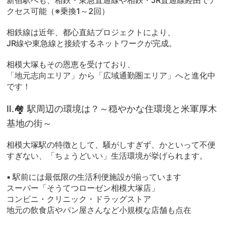
新宿駅へも、相鉄・東急直通線や相鉄・JR直通線経由でア
クセス可能（※乗換1～2回）
相鉄線は近年、都心直結プロジェクトにより、
JR線や東急線と接続するネットワークが完成。
相模大塚もその恩恵を受けており、
「地元志向エリア」から「広域通勤圏エリア」へと進化中
です！
Ⅱ.🏘️ 駅周辺の環境は？～穏やかな住環境と米軍厚木
基地の街～
相模大塚駅の特徴として、騒がしすぎず、かといって不便
すぎない、「ちょうどいい」生活環境が挙げられます。
▪ 駅前には最低限の生活利便施設が揃っています
スーパー「そうてつローゼン相模大塚店」
コンビニ・クリニック・ドラッグストア
地元の飲食店やパン屋さんなど小規模な店舗も点在