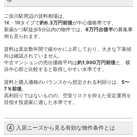
二俣川駅周辺の賃料相場は、
1K・1Rタイプで
約6.3万円前後
が中心価格帯です。
新築かつ駅徒歩5分以内の物件では、
8万円台後半
の募集事
例も見られます。
賃料は直近数年間で緩やかに上昇しており、大きな下落傾
向は確認されていません。
中古マンションの売出価格平均は
約1,900万円前後
と、横
浜中心部と比較すると取得しやすい水準です。
賃料と購入価格のバランスから想定される利回りは、
5〜
7％前後
。
高利回りではないものの、空室リスクを抑えた安定運用を
目指す投資家に適した水準です。
④ 入居ニーズから見る有効な物件条件とは