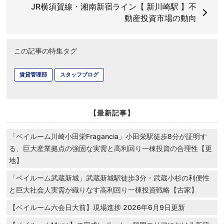
JR横須賀線・湘南新宿ライン【 新川崎駅 】不
動産投資市場の動向
この記事の特集タグ
賃貸管理部
スタッフブログ
【最新記事】
「ベイルーム川崎小田栄Fragancia」小田栄駅徒歩8分が証明す
る、巨大産業拠点の強固な実需と高利回り一棟投資の合理性【更
地】
「ベイルーム武蔵新城」武蔵新城駅徒歩3分・武蔵小杉の利便性
と巨大社会人実需が織りなす高利回り一棟投資戦略【古家】
【ベイルーム六会日大前】現場進捗 2026年6月9日更新