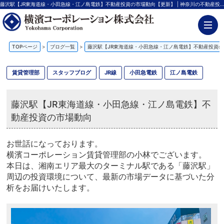
藤沢駅【JR東海道線・小田急線・江ノ島電鉄】不動産投資の市場動向【更新】 | 神奈川の不動産投資、新築アパート経営は横濱コーポレーション
TOPページ
>
ブログ一覧
>
藤沢駅【JR東海道線・小田急線・江ノ島電鉄】不動産投資の
賃貸管理部
スタッフブログ
JR線
小田急電鉄
江ノ島電鉄
藤沢駅【JR東海道線・小田急線・江ノ島電鉄】不
動産投資の市場動向
お世話になっております。
横濱コーポレーション賃貸管理部の小林でございます。
本日は、湘南エリア最大のターミナル駅である「藤沢駅」
周辺の投資環境について、最新の市場データに基づいた分
析をお届けいたします。