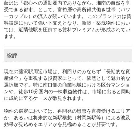
藤沢は「都心への通勤圏内でありながら、湘南の自然を享
受できる都市」として、富裕層や高所得共働き世帯（パワ
ーカップル）の流入が続いています。 このブランド力は賃
料設定において強い下支えとなり、新築・築浅物件におい
ては、近隣他駅を圧倒する
賃料プレミアム
が形成されてい
ます。
総評
現在の藤沢駅周辺市場は、利回りのみならず「長期的な資
産保全」を重視する投資家にとって、依然として魅力的な
選択肢です。特に南口側の商業地域における区分マンショ
ンや、徒歩10分圏内の一棟収益物件は、市場に出ると同時
に成約に至るケースが散見されます。
物件の選定においては、再開発の恩恵を直接受けるエリア
か、あるいは将来的な新駅構想（村岡新駅等）による波及
効果が見込めるエリアかを見極めることが肝要です。