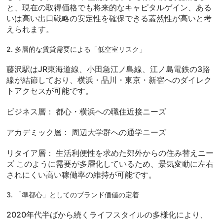
と、現在の取得価格でも
将来的なキャピタルゲイン、ある
いは高い出口戦略の安定性
を確保できる蓋然性が高いと考
えられます。
2. 多層的な賃貸需要による「低空室リスク」
藤沢駅はJR東海道線、小田急江ノ島線、江ノ島電鉄の3路
線が結節しており、横浜・品川・東京・新宿へのダイレク
トアクセスが可能です。
ビジネス層：
都心・横浜への職住近接ニーズ
アカデミック層：
周辺大学群への通学ニーズ
リタイア層：
生活利便性を求めた郊外からの住み替えニー
ズ このように需要が多層化しているため、景気変動に左右
されにくい
高い稼働率
の維持が可能です。
3. 「準都心」としてのブランド価値の定着
2020年代半ばから続くライフスタイルの多様化により、