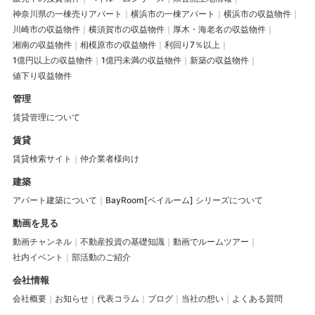
神奈川県の一棟売りアパート
横浜市の一棟アパート
横浜市の収益物件
川崎市の収益物件
横須賀市の収益物件
厚木・海老名の収益物件
湘南の収益物件
相模原市の収益物件
利回り7％以上
1億円以上の収益物件
1億円未満の収益物件
新築の収益物件
値下り収益物件
管理
賃貸管理について
賃貸
賃貸検索サイト
仲介業者様向け
建築
アパート建築について
BayRoom[ベイルーム] シリーズについて
動画を見る
動画チャンネル
不動産投資の基礎知識
動画でルームツアー
社内イベント
部活動のご紹介
会社情報
会社概要
お知らせ
代表コラム
ブログ
当社の想い
よくある質問