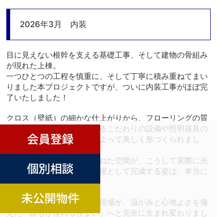
2026年3月 内装
目に見えない根幹を支える基礎工事、そして建物の骨組み
が現れた上棟。
一つひとつの工程を慎重に、そして丁寧に積み重ねてまい
りました本プロジェクトですが、ついに
内装工事がほぼ完
了いたしました！
クロス（壁紙）の細かな仕上がりから、フローリングの質
感、そしてベイルームが誇るこだわりの設備や照明器具の
設置まで、職人たちの手によって美しく形づくられまし
た。
図面の上で何度も議論を重ねた空間が、こうして実際に光
が差し込む洗練されたお部屋として完成する姿は、本当に
感慨深いものがあります。
これまで「構造物」だった現場が、温かみと心地よさを備
えた「誰もが憧れる住まい」へと完全に生まれ変わりまし