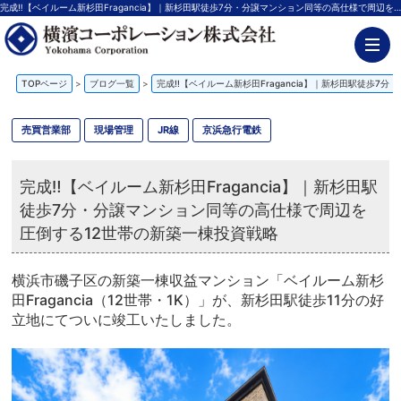
完成‼【ベイルーム新杉田Fragancia】｜新杉田駅徒歩7分・分譲マンション同等の高仕様で周辺を圧倒する12世帯の新築一棟投資戦略【更新】 | 神奈川の不動産投資、新築アパート経営は横濱コーポレーション
TOPページ
>
ブログ一覧
>
完成‼【ベイルーム新杉田Fragancia】｜新杉田駅徒歩7
売買営業部
現場管理
JR線
京浜急行電鉄
完成‼【ベイルーム新杉田Fragancia】｜新杉田駅
徒歩7分・分譲マンション同等の高仕様で周辺を
圧倒する12世帯の新築一棟投資戦略
横浜市磯子区の新築一棟収益マンション「ベイルーム新杉
田Fragancia（12世帯・1K）」が、新杉田駅徒歩11分の好
立地にてついに竣工いたしました。