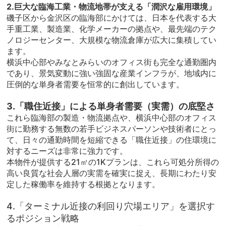
2.巨大な臨海工業・物流地帯が支える「潤沢な雇用環境」
磯子区から金沢区の臨海部にかけては、日本を代表する大
手重工業、製造業、化学メーカーの拠点や、最先端のテク
ノロジーセンター、大規模な物流倉庫が広大に集積してい
ます。
横浜中心部やみなとみらいのオフィス街も完全な通勤圏内
であり、景気変動に強い強固な産業インフラが、地域内に
圧倒的な単身者需要を恒常的に創出しています。
3.「職住近接」による単身者需要（実需）の底堅さ
これら臨海部の製造・物流拠点や、横浜中心部のオフィス
街に勤務する無数の若手ビジネスパーソンや技術者にとっ
て、日々の通勤時間を短縮できる「職住近接」の住環境に
対するニーズは非常に強力です。
本物件が提供する21㎡の1Kプランは、これら可処分所得の
高い良質な社会人層の実需を確実に捉え、長期にわたり安
定した稼働率を維持する根拠となります。
4.「ターミナル近接の利回り穴場エリア」を選択す
るポジション戦略