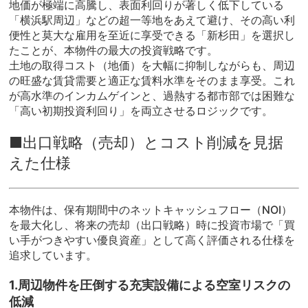
地価が極端に高騰し、表面利回りが著しく低下している
「横浜駅周辺」などの超一等地をあえて避け、その高い利
便性と莫大な雇用を至近に享受できる「新杉田」を選択し
たことが、本物件の最大の投資戦略です。
土地の取得コスト（地価）を大幅に抑制しながらも、周辺
の旺盛な賃貸需要と適正な賃料水準をそのまま享受。これ
が高水準のインカムゲインと、過熱する都市部では困難な
「高い初期投資利回り」を両立させるロジックです。
■出口戦略（売却）とコスト削減を見据
えた仕様
本物件は、保有期間中のネットキャッシュフロー（NOI）
を最大化し、将来の売却（出口戦略）時に投資市場で「買
い手がつきやすい優良資産」として高く評価される仕様を
追求しています。
1.周辺物件を圧倒する充実設備による空室リスクの
低減