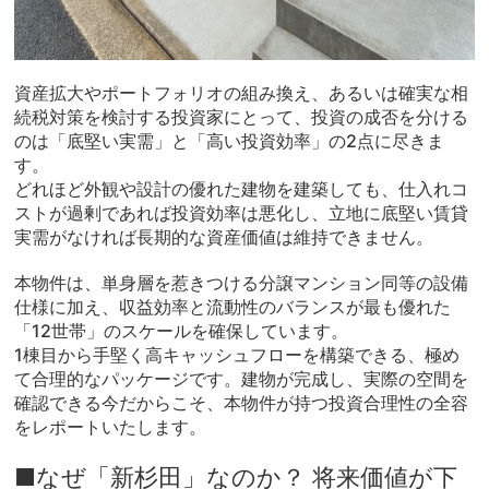
資産拡大やポートフォリオの組み換え、あるいは確実な相
続税対策を検討する投資家にとって、投資の成否を分ける
のは「底堅い実需」と「高い投資効率」の2点に尽きま
す。
どれほど外観や設計の優れた建物を建築しても、仕入れコ
ストが過剰であれば投資効率は悪化し、立地に底堅い賃貸
実需がなければ長期的な資産価値は維持できません。
本物件は、単身層を惹きつける分譲マンション同等の設備
仕様に加え、収益効率と流動性のバランスが最も優れた
「12世帯」のスケールを確保しています。
1棟目から手堅く高キャッシュフローを構築できる、極め
て合理的なパッケージです。建物が完成し、実際の空間を
確認できる今だからこそ、本物件が持つ投資合理性の全容
をレポートいたします。
■なぜ「新杉田」なのか？ 将来価値が下