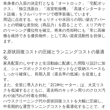
単身者の入居の決定打となる「オートロック」「宅配ボッ
クス」「独立洗面台」「浴室乾燥機」「高速インターネッ
ト設備」をフルパッケージで標準装備しています。
周辺に点在する、セキュリティや水回りの弱い築古アパー
トとの明確な差別化（商品力）を図ることで、エリア内で
のリーシング優位性を確立。将来の売却時にも「常に高稼
働を維持できる優良物件」として高い資産流動性を担保し
ます。
2.原状回復コストの圧縮とランニングコストの最適
化
家具配置のしやすさと生活動線に配慮した間取り設計に加
え、シューズボックスやクローゼットなど収納スペースも
しっかり確保し、長期入居（退去率の低減）を促進しま
す。
また、全室に導入された「2口IHヒーター」は、火災リス
クを低減するとともに、退去時のキッチン周りのクロス汚
れや油汚れの付着を抑制。
ハウスクリーニング代や原状回復コストを大幅に圧縮し、
中長期的な運営ランニングコストを最適化することで、オ