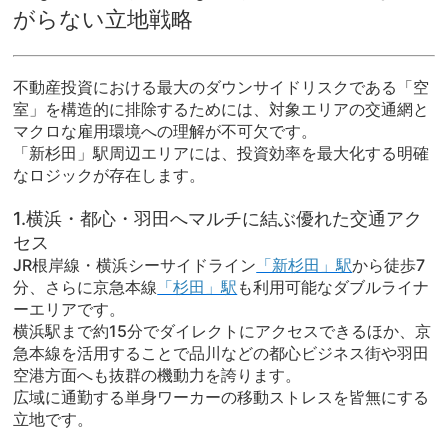
がらない立地戦略
不動産投資における最大のダウンサイドリスクである「空
室」を構造的に排除するためには、対象エリアの交通網と
マクロな雇用環境への理解が不可欠です。
「新杉田」駅周辺エリアには、投資効率を最大化する明確
なロジックが存在します。
1.横浜・都心・羽田へマルチに結ぶ優れた交通アク
セス
JR根岸線・横浜シーサイドライン
「新杉田」駅
から徒歩7
分、さらに京急本線
「杉田」駅
も利用可能なダブルライナ
ーエリアです。
横浜駅まで約15分でダイレクトにアクセスできるほか、京
急本線を活用することで品川などの都心ビジネス街や羽田
空港方面へも抜群の機動力を誇ります。
広域に通勤する単身ワーカーの移動ストレスを皆無にする
立地です。