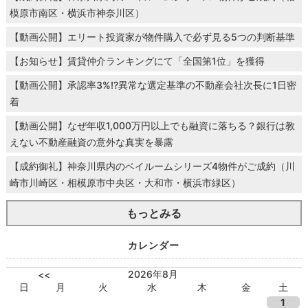
模原市南区・横浜市神奈川区）
【動画公開】エリート投資家が物件購入で必ず見る5つの判断基準
【お知らせ】賃貸仲介ランキングにて「全国第1位」を獲得
【動画公開】承認率3%!?異常な選定基準の不動産会社次長に1日密
着
【動画公開】なぜ年収1,000万円以上でも融資に落ちる？銀行は教
えない不動産融資の意外な真実を暴露
【成約御礼】神奈川県内のベイルームシリーズ4物件がご成約（川
崎市川崎区・相模原市中央区・大和市・横浜市緑区）
もっとみる
カレンダー
2026年8月
<<
日
月
火
水
木
金
土
1