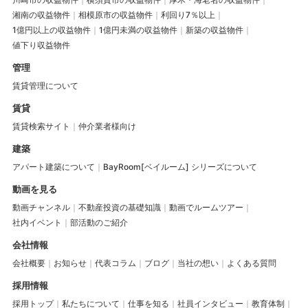
湘南の収益物件
相模原市の収益物件
利回り7％以上
1億円以上の収益物件
1億円未満の収益物件
新築の収益物件
値下り収益物件
管理
賃貸管理について
賃貸
賃貸検索サイト
仲介業者様向け
建築
アパート建築について
BayRoom[ベイルーム] シリーズについて
動画を見る
動画チャンネル
不動産投資の基礎知識
動画でルームツアー
社内イベント
部活動のご紹介
会社情報
会社概要
お知らせ
代表コラム
ブログ
当社の想い
よくある質問
採用情報
採用トップ
私たちについて
仕事を知る
社員インタビュー
教育体制