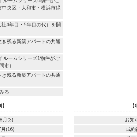
イルームシリーズ4物件がご
市中央区・大和市・横浜市緑
）
社4年目・5年目の代）を開
き残る新築アパートの共通
イルームシリーズ1物件がご
間市）
き残る新築アパートの共通
みる
別】
【
8月(3)
お知ら
月(16)
成約御