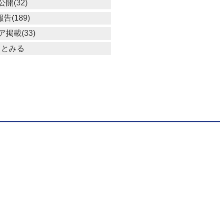
開(32)
告(189)
掲載(33)
っとみる