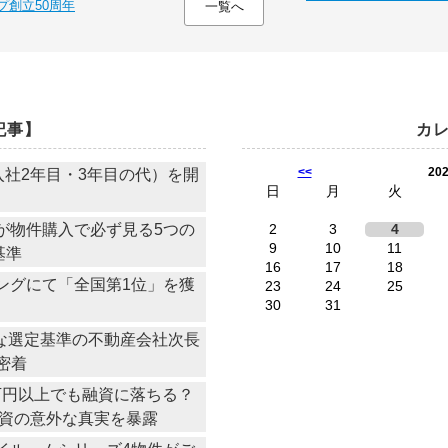
プ創立50周年
一覧へ
記事】
カ
<<
20
社2年目・3年目の代）を開
日
月
火
物件購入で必ず見る5つの
2
3
4
9
10
11
基準
16
17
18
ングにて「全国第1位」を獲
23
24
25
30
31
常な選定基準の不動産会社次長
密着
0万円以上でも融資に落ちる？
資の意外な真実を暴露