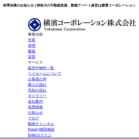
秋季休業のお知らせ | 神奈川の不動産投資、新築アパート経営は横濱コーポレーション
事業内容
売買
管理
建築
賃貸
サービス
販売中物件一覧
ベイルームについて
お客様の声
購入の流れ
売却の流れ
ギャラリー
会社案内
採用情報
お知らせ
ブログ
動画チャンネル
Inquiry
個別相談
login
ログイン