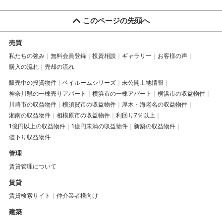
このページの先頭へ
売買
私たちの強み
無料会員登録
投資相談
ギャラリー
お客様の声
購入の流れ
売却の流れ
販売中の投資物件
ベイルームシリーズ
未公開土地情報
神奈川県の一棟売りアパート
横浜市の一棟アパート
横浜市の収益物件
川崎市の収益物件
横須賀市の収益物件
厚木・海老名の収益物件
湘南の収益物件
相模原市の収益物件
利回り7％以上
1億円以上の収益物件
1億円未満の収益物件
新築の収益物件
値下り収益物件
管理
賃貸管理について
賃貸
賃貸検索サイト
仲介業者様向け
建築