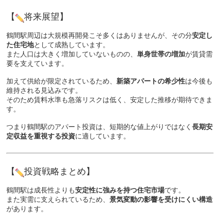
【
将来展望】
鶴間駅周辺は大規模再開発こそ多くはありませんが、その分
安定し
た住宅地
として成熟しています。
また人口は大きく増加していないものの、
単身世帯の増加
が賃貸需
要を支えています。
加えて供給が限定されているため、
新築アパートの希少性
は今後も
維持される見込みです。
そのため賃料水準も急落リスクは低く、安定した推移が期待できま
す。
つまり鶴間駅のアパート投資は、短期的な値上がりではなく
長期安
定収益を重視する投資
に適しています。
【
投資戦略まとめ】
鶴間駅は成長性よりも
安定性に強みを持つ住宅市場
です。
また実需に支えられているため、
景気変動の影響を受けにくい構造
があります。