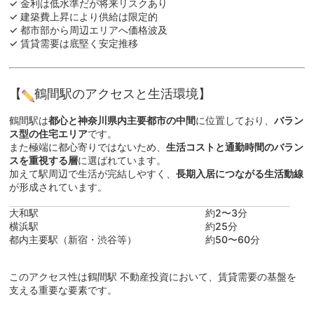
✓ 金利は低水準だが将来リスクあり
✓ 建築費上昇により供給は限定的
✓ 都市部から周辺エリアへ価格波及
✓ 賃貸需要は底堅く安定推移
【
鶴間駅のアクセスと生活環境】
鶴間駅は
都心と神奈川県内主要都市の中間
に位置しており、
バラン
ス型の住宅エリア
です。
また極端に都心寄りではないため、
生活コストと通勤時間のバラン
スを重視する層
に選ばれています。
加えて駅周辺で生活が完結しやすく、
長期入居につながる生活動線
が形成されています。
大和駅
約2〜3分
横浜駅
約25分
都内主要駅（新宿・渋谷等）
約50〜60分
このアクセス性は鶴間駅 不動産投資において、賃貸需要の基盤を
支える重要な要素です。