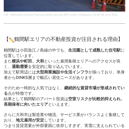
出典：Wikimedia Commons“Tsuruma Station east exit.JPG” Author: S.fukasawa / CC BY-SA 3.0 or GFDL
【
鶴間駅エリアの不動産投資が注目される理由】
鶴間駅は小田急江ノ島線の中でも、
生活圏として成熟した住宅駅
に
位置しています。
また
横浜や町田、大和
といった雇用集積エリアへのアクセスが良
く、
通勤需要
を安定的に取り込んでいます。
加えて駅周辺には
大型商業施設や生活インフラ
が揃っており、単身
者からDINKS層まで幅広い居住ニーズがあります。
そのため一時的な人気ではなく、
継続的な賃貸市場が形成されてい
る
点が特徴です。
結果として鶴間駅のアパート投資は
空室リスクが比較的抑えられ、
長期保有に向いたエリア
といえます。
さらに大和市は製造業や物流、サービス業がバランスよく集積して
おり、
地元雇用が安定
しています。
つまり賃貸需要が外部要因に依存しすぎず、実需に支えられている