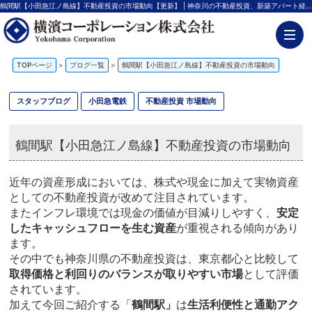
鶴間駅【小田急江ノ島線】不動産投資の市場動向【更新】 | 神奈川の不動産投資、新築アパート経営は横濱コーポレーション
TOPページ
>
ブログ一覧
>
鶴間駅【小田急江ノ島線】不動産投資の市場動向
スタッフブログ
小田急電鉄
不動産投資 市場動向
鶴間駅【小田急江ノ島線】不動産投資の市場動向
近年の資産形成においては、株式や現金に加えて実物資産
としての不動産投資が改めて注目されています。
またインフレ環境では現金の価値が目減りしやすく、
安定
したキャッシュフローを生む資産
が重視される傾向があり
ます。
その中でも神奈川県の不動産投資は、東京都心と比較して
取得価格と利回りのバランスが取りやすい市場
として評価
されています。
加えて今回ご紹介する「
鶴間駅」
は
生活利便性と通勤アク