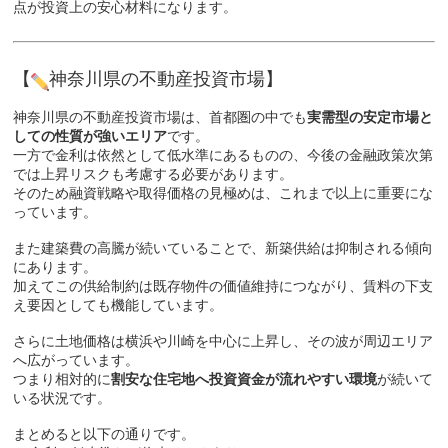
点が投資上の安心材料になります。
【
神奈川県の不動産投資市場】
神奈川県の不動産投資市場は、首都圏の中でも
実需型の安定市場と
しての性質が強いエリア
です。
一方で金利は依然として低水準にあるものの、今後の金融政策次第
では上昇リスクも考慮する必要があります。
そのため融資戦略や取得価格の見極めは、これまで以上に重要にな
っています。
また建築費の高騰が続いていることで、新築供給は抑制される傾向
にあります。
加えてこの供給制約は既存物件の価値維持につながり、賃料の下支
え要因としても機能しています。
さらに土地価格は横浜や川崎を中心に上昇し、その波が周辺エリア
へ広がっています。
つまり相対的に
割安な住宅地へ投資資金が流れやすい環境
が続いて
いる状況です。
まとめると以下の通りです。