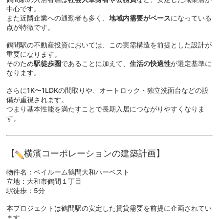
中心です。
また近隣企業への通勤者も多く、
地域内需要がベース
になっている
点が特徴です。
鶴間駅の不動産投資においては、この実需構造を前提とした設計が
重要になります。
そのため
駅徒歩圏
であることに加えて、
生活の快適性
が選定基準に
なります。
さらに1K〜1LDKの間取りや、オートロック・独立洗面台などの設
備が重視されます。
つまり基本性能を満たすことで長期入居につながりやすくなりま
す。
【
横濱コーポレーションの建築計画】
物件名：ベイルーム鶴間大和ハーベスト
立地：大和市鶴間１丁目
駅徒歩：5分
本プロジェクトは鶴間駅の安定した賃貸需要を前提に企画されてい
ます。