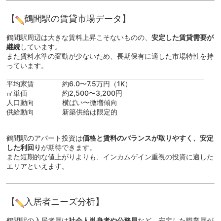
【
鶴間駅の賃貸市場データ】
鶴間駅周辺は大きな賃料上昇こそないものの、
安定した賃貸需要が
継続
しています。
また賃料水準の変動が少ないため、長期保有に適した市場特性を持
っています。
平均家賃
約6.0〜7.5万円（1K）
㎡単価
約2,500〜3,200円
人口動向
横ばい〜微増傾向
供給動向
新築供給は限定的
鶴間駅のアパート投資は
価格と賃料のバランスが取りやすく、安定
した利回り
が期待できます。
また短期的な値上がりよりも、インカムゲイン重視の投資に適した
エリアといえます。
【
入居者ニーズ分析】
鶴間駅の入居者層は
社会人単身者や公務員
など、安定した職業層が