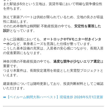
また駅徒歩5分という立地は、賃貸市場において明確な競争優位性
を持ちます。
加えて新築アパートは供給が限られているため、立地の良さが収益
性に直結します。
そのため本物件は鶴間駅 不動産投資の中でも、
安定性を重視した
設計
となっています。
さらに設備面においても、
オートロックやTVモニター付きインタ
ーホン
など、単身者ニーズを意識した仕様が整っています。
こうした基本設備の充実は、入居者の安心感につながり、長期入居
の促進要因にもなります。
神奈川県の不動産投資の中でも、
過度な競争が少ないエリア選定
は
重要です。
つまり本案件は、長期安定運用を前提とした実需型プロジェクトと
いえます。
建築進捗については随時更新しており、投資判断材料としてご確認
いただけます。
➡️【ベイルーム鶴間大和ハーベスト】現場進捗 2026年5月1日更新