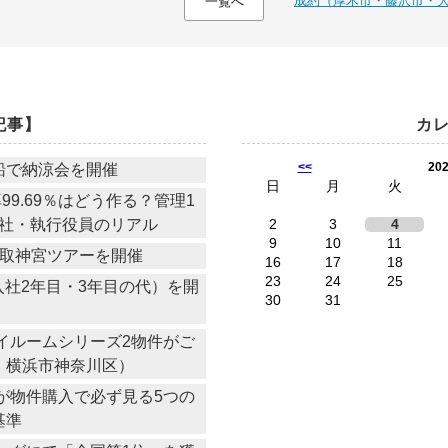
成約（厚木市・藤沢市・
一覧へ
記事】
カ
<<
20
船で納涼会を開催
日
月
火
9.69％はどう作る？管理1
社・執行役員のリアル
2
3
4
9
10
11
香取神宮ツアーを開催
16
17
18
23
24
25
社2年目・3年目の代）を開
30
31
イルームシリーズ2物件がご
・横浜市神奈川区）
物件購入で必ず見る5つの
基準