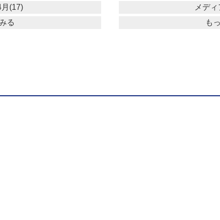
月(17)
メディア
みる
も