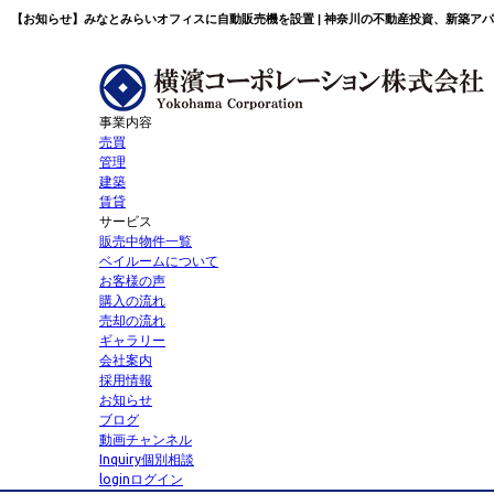
【お知らせ】みなとみらいオフィスに自動販売機を設置 | 神奈川の不動産投資、新築ア
事業内容
売買
管理
建築
賃貸
サービス
販売中物件一覧
ベイルームについて
お客様の声
購入の流れ
売却の流れ
ギャラリー
会社案内
採用情報
お知らせ
ブログ
動画チャンネル
Inquiry
個別相談
login
ログイン