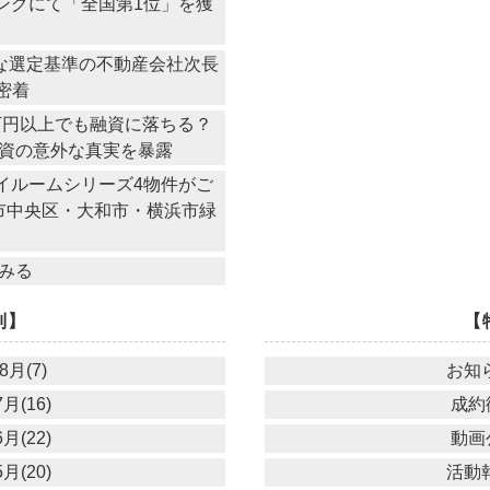
ングにて「全国第1位」を獲
常な選定基準の不動産会社次長
密着
0万円以上でも融資に落ちる？
資の意外な真実を暴露
イルームシリーズ4物件がご
市中央区・大和市・横浜市緑
）
みる
別】
【
8月(7)
お知ら
月(16)
成約御
月(22)
動画公
月(20)
活動報