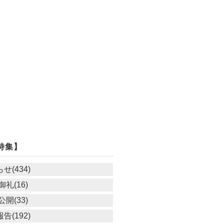
特集】
せ(434)
礼(16)
開(33)
告(192)