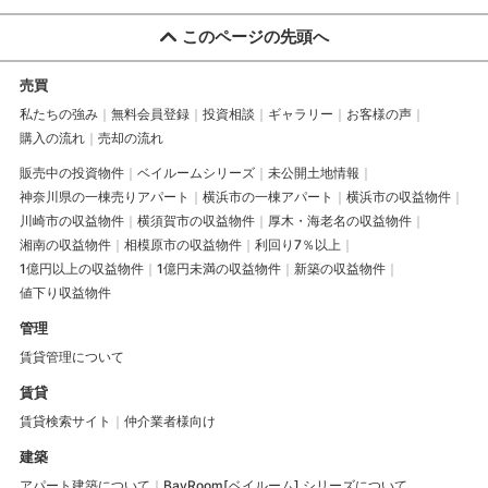
このページの先頭へ
売買
私たちの強み
無料会員登録
投資相談
ギャラリー
お客様の声
購入の流れ
売却の流れ
販売中の投資物件
ベイルームシリーズ
未公開土地情報
神奈川県の一棟売りアパート
横浜市の一棟アパート
横浜市の収益物件
川崎市の収益物件
横須賀市の収益物件
厚木・海老名の収益物件
湘南の収益物件
相模原市の収益物件
利回り7％以上
1億円以上の収益物件
1億円未満の収益物件
新築の収益物件
値下り収益物件
管理
賃貸管理について
賃貸
賃貸検索サイト
仲介業者様向け
建築
アパート建築について
BayRoom[ベイルーム] シリーズについて