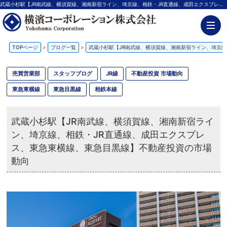
武蔵小杉駅【JR南武線、横須賀線、湘南新宿ライン、埼京線、相鉄・JR直通線、成田エクスプレス、東急東横線、東急目黒線】不動産投資の市場動向【更新】 | 神奈川の不動産投資、新築アパート経営は横濱コーポレーション
TOPページ
>
ブログ一覧
>
武蔵小杉駅【JR南武線、横須賀線、湘南新宿ライン、埼京
売買営業部
スタッフブログ
JR線
不動産投資 市場動向
東急東横線
東急目黒線
相鉄本線
武蔵小杉駅【JR南武線、横須賀線、湘南新宿ライ
ン、埼京線、相鉄・JR直通線、成田エクスプレ
ス、東急東横線、東急目黒線】不動産投資の市場
動向
【武蔵小杉駅】不動産投資市場の今｜再開発と都心直結が支える安定運用の条件とは