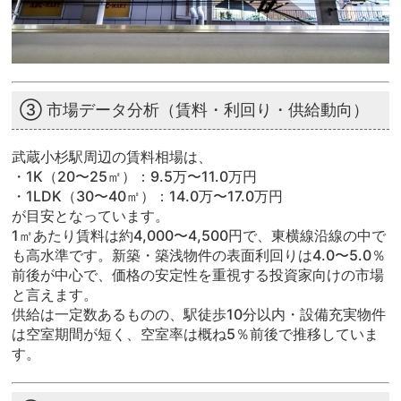
③ 市場データ分析（賃料・利回り・供給動向）
武蔵小杉駅周辺の賃料相場は、
・1K（20〜25㎡）：9.5万〜11.0万円
・1LDK（30〜40㎡）：14.0万〜17.0万円
が目安となっています。
1㎡あたり賃料は約4,000〜4,500円で、東横線沿線の中で
も高水準です。新築・築浅物件の表面利回りは4.0〜5.0％
前後が中心で、価格の安定性を重視する投資家向けの市場
と言えます。
供給は一定数あるものの、駅徒歩10分以内・設備充実物件
は空室期間が短く、空室率は概ね5％前後で推移していま
す。