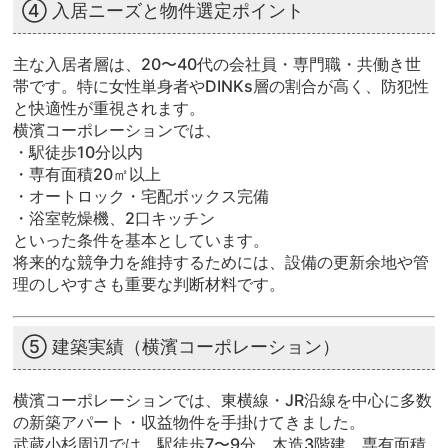
④ 入居ニーズと物件選定ポイント
主な入居者層は、20〜40代の会社員・専門職・共働き世
帯です。特に女性単身者やDINKs層の割合が高く、防犯性
と快適性が重視されます。
横濱コーポレーションでは、
・駅徒歩10分以内
・専有面積20㎡以上
・オートロック・宅配ボックス完備
・浴室乾燥機、2口キッチン
といった条件を基本としています。
将来的な競争力を維持するためには、設備の更新余地や管
理のしやすさも重要な判断材料です。
⑤ 建築実績（横濱コーポレーション）
横濱コーポレーションでは、東横線・JR沿線を中心に多数
の新築アパート・収益物件を手掛けてきました。
武蔵小杉周辺では、駅徒歩7〜9分、木造3階建、専有面積