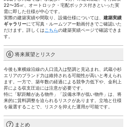
22〜35㎡、オートロック・宅配ボックス付きといった実
需に即した仕様が中心です。
実際の建築実績や間取り、設備仕様については、
建築実績
ギャラリー
にて写真・ルームツアー動画付きでご確認いた
だけます。詳しくは
こちら
の建築実績ページで確認できま
す。
⑥ 将来展望とリスク
今後も東横線沿線の人口流入は堅調と見込まれ、武蔵小杉
エリアのブランド力は維持される可能性が高いと考えられ
ます。一方で、築年数の経過による競争力低下や、金利上
昇による収支圧迫には注意が必要です。
特に「駅距離がある物件」「設備水準が低い物件」は、将
来的に賃料調整を迫られるリスクがあります。立地と仕様
を厳選することで、リスクを抑えた運用が可能です。
⑦ まとめ