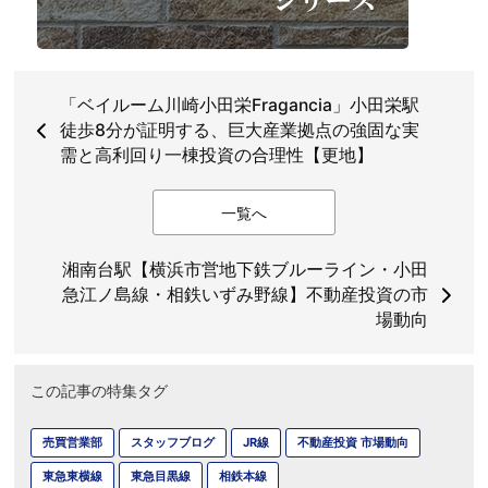
「ベイルーム川崎小田栄Fragancia」小田栄駅
徒歩8分が証明する、巨大産業拠点の強固な実
需と高利回り一棟投資の合理性【更地】
一覧へ
湘南台駅【横浜市営地下鉄ブルーライン・小田
急江ノ島線・相鉄いずみ野線】不動産投資の市
場動向
この記事の特集タグ
売買営業部
スタッフブログ
JR線
不動産投資 市場動向
東急東横線
東急目黒線
相鉄本線