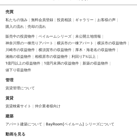
売買
私たちの強み
無料会員登録
投資相談
ギャラリー
お客様の声
購入の流れ
売却の流れ
販売中の投資物件
ベイルームシリーズ
未公開土地情報
神奈川県の一棟売りアパート
横浜市の一棟アパート
横浜市の収益物件
川崎市の収益物件
横須賀市の収益物件
厚木・海老名の収益物件
湘南の収益物件
相模原市の収益物件
利回り7％以上
1億円以上の収益物件
1億円未満の収益物件
新築の収益物件
値下り収益物件
管理
賃貸管理について
賃貸
賃貸検索サイト
仲介業者様向け
建築
アパート建築について
BayRoom[ベイルーム] シリーズについて
動画を見る