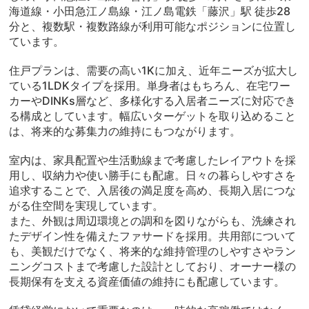
海道線・小田急江ノ島線・江ノ島電鉄「藤沢」駅 徒歩28
分と、複数駅・複数路線が利用可能なポジションに位置し
ています。
住戸プランは、需要の高い1Kに加え、近年ニーズが拡大し
ている1LDKタイプを採用。単身者はもちろん、在宅ワー
カーやDINKs層など、多様化する入居者ニーズに対応でき
る構成としています。幅広いターゲットを取り込めること
は、将来的な募集力の維持にもつながります。
室内は、家具配置や生活動線まで考慮したレイアウトを採
用し、収納力や使い勝手にも配慮。日々の暮らしやすさを
追求することで、入居後の満足度を高め、長期入居につな
がる住空間を実現しています。
また、外観は周辺環境との調和を図りながらも、洗練され
たデザイン性を備えたファサードを採用。共用部について
も、美観だけでなく、将来的な維持管理のしやすさやラン
ニングコストまで考慮した設計としており、オーナー様の
長期保有を支える資産価値の維持にも配慮しています。