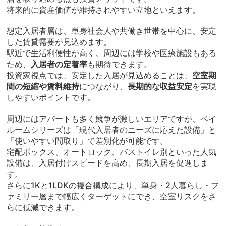
将来的に資産価値が維持されやすい立地といえます。
想定入居者層は、単身社会人や共働き世帯を中心に、安定
した賃貸需要が見込めます。
駅近で生活利便性が高く、周辺には学校や医療施設もある
ため、
入居者の定着率
も期待できます。
投資家視点では、安定した入居が見込めることは、
空室期
間の短縮や賃料維持
につながり、
長期的な収益安定
を実現
しやすいポイントです。
周辺にはアパートも多く競争が激しいエリアですが、ベイ
ルームシリーズは「現代入居者のニーズに応えた設備」と
「使いやすい間取り」で差別化が可能です。
宅配ボックス、オートロック、バストイレ別といった人気
設備は、入居付けスピードを高め、長期入居を促進しま
す。
さらに1Kと1LDKの複合構成により、単身・2人暮らし・フ
ァミリー層まで幅広くターゲットにでき、空室リスクをさ
らに低減できます。