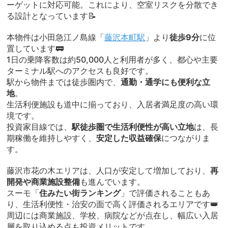
ーゲットに対応可能。これにより、空室リスクを分散でき
る設計となっています📝
本物件は小田急江ノ島線「
藤沢本町駅
」より
徒歩9分
に位
置しています🚃
1日の乗降客数は約50,000人と利用者が多く、都心や主要
ターミナル駅へのアクセスも良好です。
駅から物件までは徒歩圏内で、
通勤・通学にも便利な立
地
。
生活利便施設も道中に揃っており、入居者満足度の高い環
境です。
投資家目線では、
駅徒歩圏で生活利便性が高い立地
は、長
期稼働を維持しやすく、
安定した収益確保
につながりま
す。
藤沢市花の木エリアは、人口が安定して増加しており、
再
開発や商業施設整備
も進んでいます。
スーモ「
住みたい街ランキング
」で評価されることもあ
り、生活利便性・治安の面で高く評価されるエリアです👑
周辺には商業施設、学校、病院などが点在し、幅広い入居
層を取り込める点も投資メリットです。