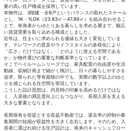
要の高い住戸構成を採用しています。
本物件は、3階建・全8戸というバランスの取れたスケール
とし、1K・1LDK（23.83㎡～47.89㎡）を組み合わせるこ
とで、単身者からゆとりある暮らしを求める層まで、幅広
い賃貸需要を取り込める構成としました。
近年は、住まいに求められる価値も大きく変化していま
す。テレワークの普及やライフスタイルの多様化により、
「広さ」だけではなく、「どのように使える空間である
か」が物件選びの重要な判断基準となっています。
そこでベイルームシリーズでは、家具配置の自由度や生活
動線、収納計画まで細かく検討し、日々の暮らしやすさを
追求。限られた専有面積の中でも、実際の数字以上のゆと
りを感じられる住空間を実現しています。
こうした設計思想は、内見時の印象を高めるだけではな
く、入居後の満足度向上にもつながり、長期入居を支える
大きな要素となります。
長期保有を前提とする収益不動産では、退去率の抑制や募
集期間の短縮が収益性を大きく左右します。そのため、入
居者に選ばれ続ける住戸設計は、将来のキャッシュフロー