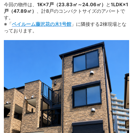
今回の物件は、
1K×7戸（23.83㎡～24.06㎡）
と
1LDK×1
戸（47.89㎡）
、計8戸のコンパクトサイズのアパートで
す。
※「
ベイルーム藤沢花の木1号館
」に隣接する2棟現場とな
っております。