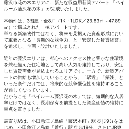
藤沢市花の木エリアに、新たな収益用新築アパート 「ベイ
ルーム藤沢花の木」 が完成いたしました。
本物件は、3階建・全8戸（1K・1LDK／23.83㎡～47.89
㎡）で構成された一棟アパートです。
単なる新築物件ではなく、将来を見据えた資産形成におい
て重要となる「長期的な競争力」と「安定した賃貸経営」
を追求し、企画・設計いたしました。
近年の藤沢エリアは、都心へのアクセス性と豊かな住環境
を兼ね備えた住宅地として高い人気を維持しており、安定
した賃貸需要が見込まれるエリアです。一方で、新築アパ
ートの供給も増加していることから、「駅近」「築浅」と
いった条件だけでは、将来的な競争優位性を維持すること
が難しくなっています。
だからこそ「ベイルーム藤沢花の木」では、短期的な入居
率だけではなく、長期保有を前提とした資産価値の維持に
重点を置きました。
最寄り駅は、小田急江ノ島線「藤沢本町」駅 徒歩9分をは
じめ、小田急江ノ島線「善行」駅 徒歩18分、さらにJR東