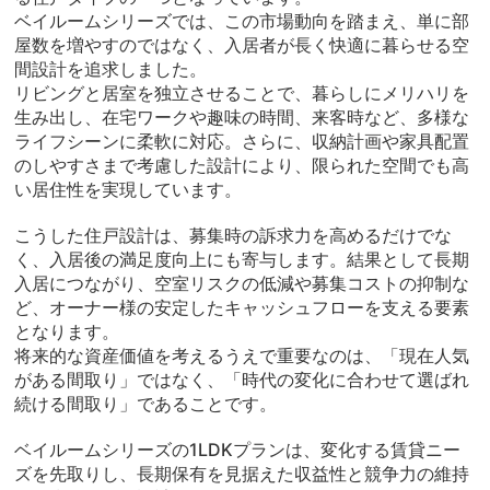
ベイルームシリーズでは、この市場動向を踏まえ、単に部
屋数を増やすのではなく、入居者が長く快適に暮らせる空
間設計を追求しました。
リビングと居室を独立させることで、暮らしにメリハリを
生み出し、在宅ワークや趣味の時間、来客時など、多様な
ライフシーンに柔軟に対応。さらに、収納計画や家具配置
のしやすさまで考慮した設計により、限られた空間でも高
い居住性を実現しています。
こうした住戸設計は、募集時の訴求力を高めるだけでな
く、入居後の満足度向上にも寄与します。結果として長期
入居につながり、空室リスクの低減や募集コストの抑制な
ど、オーナー様の安定したキャッシュフローを支える要素
となります。
将来的な資産価値を考えるうえで重要なのは、「現在人気
がある間取り」ではなく、「時代の変化に合わせて選ばれ
続ける間取り」であることです。
ベイルームシリーズの1LDKプランは、変化する賃貸ニー
ズを先取りし、長期保有を見据えた収益性と競争力の維持