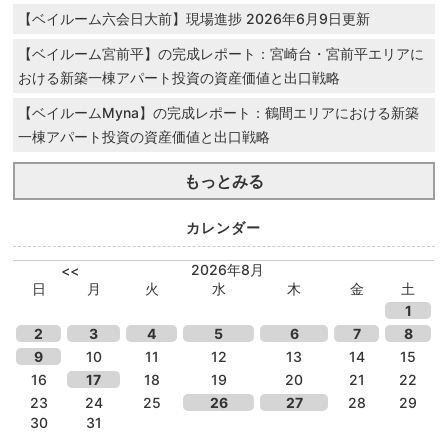
【ベイルーム六会日大前】現場進捗 2026年6月9日更新
【ベイルーム宮前平】の完成レポート：宮崎台・宮前平エリアに
おける新築一棟アパート投資の資産価値と出口戦略
【ベイルームMyna】の完成レポート：鶴間エリアにおける新築
一棟アパート投資の資産価値と出口戦略
もっとみる
カレンダー
2026年8月
<<
日
月
火
水
木
金
土
1
2
3
4
5
6
7
8
9
10
11
12
13
14
15
16
17
18
19
20
21
22
23
24
25
26
27
28
29
30
31