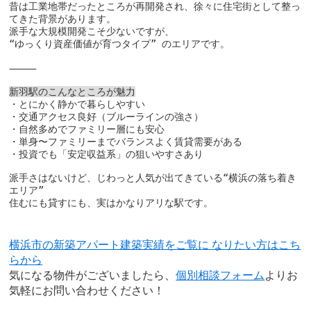
昔は工業地帯だったところが再開発され、徐々に住宅街として整っ
てきた背景があります。

派手な大規模開発こそ少ないですが、

“ゆっくり資産価値が育つタイプ” のエリアです。

⸻

新羽駅のこんなところが魅力
・とにかく静かで暮らしやすい

・交通アクセス良好（ブルーラインの強さ）

・自然多めでファミリー層にも安心

・単身〜ファミリーまでバランスよく賃貸需要がある

・投資でも「安定収益系」の狙いやすさあり

派手さはないけど、じわっと人気が出てきている“横浜の落ち着き
エリア”

住むにも貸すにも、実はかなりアリな駅です。
横浜市の新築アパート建築実績をご覧に なりたい方はこち
らから
気になる物件がございましたら、
個別相談フォーム
よりお
気軽にお問い合わせください！