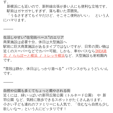
す。

　新横浜にも近いので、新幹線出張が多い人にも便利な立地です。

　駅前はガヤガヤしすぎず、落ち着いた雰囲気。

　「うるさすぎてもイヤだけど、そこそこ便利がいい」　という人
にハマります。

⸻

生活しやすい“住宅街ベース”のエリア
商業施設は必要十分。休日は大型施設へ

駅前に巨大商業施設があるタイプではないですが、日常の買い物は
近くのスーパーなどでカバー可能。しかも、車やバスなら
IKEA港
北 / ららぽーと横浜 / トレッサ横浜
など、大型施設も射程圏内
です。

“普段は静か、休日はしっかり遊べる” バランスがちょうどいいん
です。

⸻

自然や公園も多くてちょっと癒やされる街
近くには、緑いっぱいの新羽丘陵公園（トルネード公園） や 新
羽公園 など、気軽に散歩できるスポットがたくさんあります。

小さい子ども連れのファミリーにも人気で、「住むなら自然も少し
欲しいな〜」という人にピッタリです！
