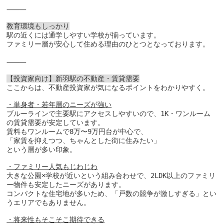
⸻

教育環境もしっかり
駅の近くには通学しやすい学校が揃っています。

ファミリー層が安心して住める理由のひとつとなっております。

⸻

【投資家向け】新羽駅の不動産・賃貸需要
ここからは、不動産投資家が気になるポイントをわかりやすく。

・単身者・若年層のニーズが強い
ブルーラインで主要駅にアクセスしやすいので、1K・ワンルーム
の賃貸需要が安定しています。

賃料もワンルームで8万〜9万円台が中心で、

「家賃を抑えつつ、ちゃんとした街に住みたい」

という層が多い印象。

・ファミリー人気もじわじわ
大きな公園×学校が近いという組み合わせで、2LDK以上のファミリ
ー物件も安定したニーズがあります。

コンパクトな住宅地が多いため、「戸数の競争が激しすぎる」とい
うエリアでもありません。

・将来性もそこそこ期待できる