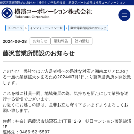
藤沢営業所開設のお知らせ | 神奈川の不動産投資、新築アパート経営は横濱コーポレーション
TOPページ
>
インフォメーション一覧
>
藤沢営業所開設のお知らせ
お知らせ
活動報告
社内活動
2024-06-28
藤沢営業所開設のお知らせ
このたび 弊社ではご入居者様への迅速な対応と湘南エリアにおけ
る一層の業務拡大を図るため2024年7月1日より藤沢営業所を開設致
します。
これを機に社員一同、地域発展の為、気持ちを新たにして業務を遂
行する覚悟でございます。
お近くにお越しの際は、是非お立ち寄り下さいますようよろしくお
願い致します。
住所：神奈川県藤沢市鵠沼石上1丁目12-9 朝日マンション藤沢鵠沼
1F
連絡先：0466-52-5597