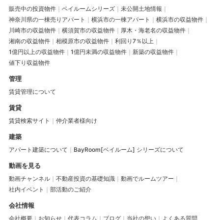
販売中の投資物件
ベイルームシリーズ
未公開土地情報
神奈川県の一棟売りアパート
横浜市の一棟アパート
横浜市の収益物件
川崎市の収益物件
横須賀市の収益物件
厚木・海老名の収益物件
湘南の収益物件
相模原市の収益物件
利回り7％以上
1億円以上の収益物件
1億円未満の収益物件
新築の収益物件
値下り収益物件
管理
賃貸管理について
賃貸
賃貸検索サイト
仲介業者様向け
建築
アパート建築について
BayRoom[ベイルーム] シリーズについて
動画を見る
動画チャンネル
不動産投資の基礎知識
動画でルームツアー
社内イベント
部活動のご紹介
会社情報
会社概要
お知らせ
代表コラム
ブログ
当社の想い
よくある質問