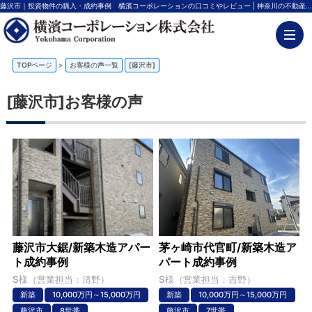
藤沢市｜投資物件の購入・成約事例 横濱コーポレーションの口コミやレビュー | 神奈川の不動産投資、新築アパート経営は横濱コーポレーション
TOPページ
>
お客様の声一覧
[藤沢市]
[藤沢市]お客様の声
藤沢市大鋸/新築木造アパー
茅ヶ崎市代官町/新築木造ア
ト成約事例
パート成約事例
S様（営業担当：清野）
S様（営業担当：吉野）
新築
10,000万円～15,000万円
新築
10,000万円～15,000万円
藤沢市
8世帯
藤沢市
7世帯