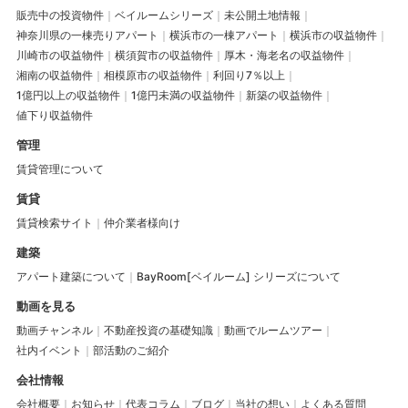
販売中の投資物件
ベイルームシリーズ
未公開土地情報
神奈川県の一棟売りアパート
横浜市の一棟アパート
横浜市の収益物件
川崎市の収益物件
横須賀市の収益物件
厚木・海老名の収益物件
湘南の収益物件
相模原市の収益物件
利回り7％以上
1億円以上の収益物件
1億円未満の収益物件
新築の収益物件
値下り収益物件
管理
賃貸管理について
賃貸
賃貸検索サイト
仲介業者様向け
建築
アパート建築について
BayRoom[ベイルーム] シリーズについて
動画を見る
動画チャンネル
不動産投資の基礎知識
動画でルームツアー
社内イベント
部活動のご紹介
会社情報
会社概要
お知らせ
代表コラム
ブログ
当社の想い
よくある質問