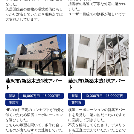
担当者の迅速で丁寧な対応に魅かれ
なった。
ました。
入居開始後の建物の環境整備にもし
ユーザー目線での接客が嬉しいです
っかり対応していただき現時点では
ね。
大変満足しています。
資金計画を一緒に検討してもらい、
とても感謝しています。
藤沢市/新築木造1棟アパー
藤沢市/新築木造1棟アパー
ト
ト
新築
10,000万円～15,000万円
新築
10,000万円～15,000万円
藤沢市
藤沢市
HPの物件選定のコンセプトが自分と
横濱コーポレーションの新築アパー
似ていたため横濱コーポレーション
トを発見し、魅力的だったのですぐ
を選びました。
に面談して頂きました。
こちらの希望を聞いて、条件に合っ
不安を解消してくださり、デメリッ
たものが出たらすぐに連絡していた
トも正直に伝えていただいたことで