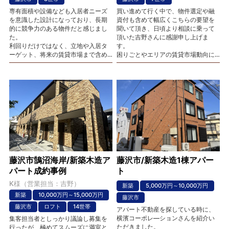
専有面積や設備なども入居者ニーズ
買い進めて行く中で、物件選定や融
を意識した設計になっており、長期
資付も含めて幅広くこちらの要望を
的に競争力のある物件だと感じまし
聞いて頂き、日頃より相談に乗って
た。
頂いた吉野さんに感謝申し上げま
利回りだけではなく、立地や入居タ
す。
ーゲット、将来の賃貸市場まで含め
困りごとやエリアの賃貸市場動向に
て説明が非常にロジカルで、投資と
ついてもご担当者と会話で情報提供
して合理性があると判断できたこと
頂くなど、信頼しています。
が最終的な決め手になりました。
個人的な印象ですが、貴社スタッフ
は基本的に誠実な方が多く（ごまか
しや嘘を付く方はおらず）信用して
います。
藤沢市鵠沼海岸/新築木造ア
藤沢市/新築木造1棟アパー
パート成約事例
ト
K様（営業担当：吉野）
新築
5,000万円～10,000万円
新築
10,000万円～15,000万円
藤沢市
藤沢市
ロフト
14世帯
アパート不動産を探している時に、
横濱コーポレ―ションさんを紹介い
集客担当者としっかり議論し募集を
ただきました。
行ったが、極めてスムーズに満室と