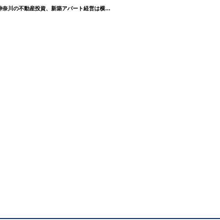
～8,000万円｜投資物件の購入・成約事例 横濱コーポレーションの口コミやレビュー | 神奈川の不動産投資、新築アパート経営は横濱コーポレーション