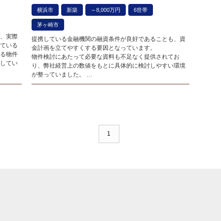
横浜市
新築
～8,000万円
6世帯
茅ヶ崎市
、実際
提携している金融機関の融資条件が良好であることも、資
ている
金計画を立てやすくする要因となっています。
る物件
物件検討にあたって必要な資料も不足なく提供されてお
してい
り、弊社経営上の数値をもとに具体的に検討しやすい環境
が整っていました。
​​​​​​​加えて、細かな質問に対しても吉野さんのレスポンスが迅
速かつ的確で、大変助かりました。
1