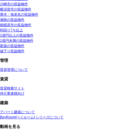
川崎市の収益物件
横須賀市の収益物件
厚木・海老名の収益物件
湘南の収益物件
相模原市の収益物件
利回り7％以上
1億円以上の収益物件
1億円未満の収益物件
新築の収益物件
値下り収益物件
管理
賃貸管理について
賃貸
賃貸検索サイト
仲介業者様向け
建築
アパート建築について
BayRoom[ベイルーム] シリーズについて
動画を見る