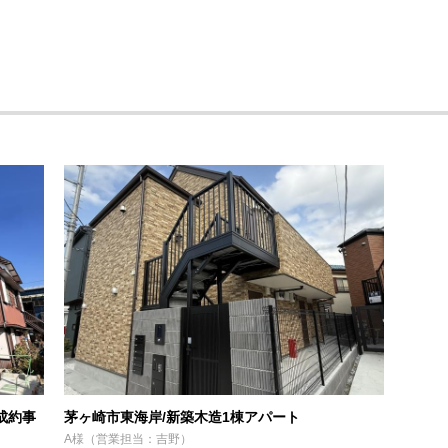
成約事
茅ヶ崎市東海岸/新築木造1棟アパート
A様（営業担当：吉野）