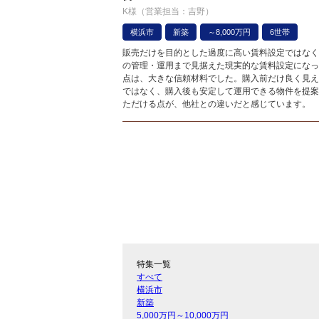
K様（営業担当：吉野）
横浜市
新築
～8,000万円
6世帯
販売だけを目的とした過度に高い賃料設定ではなく
の管理・運用まで見据えた現実的な賃料設定になっ
点は、大きな信頼材料でした。購入前だけ良く見え
ではなく、購入後も安定して運用できる物件を提案
ただける点が、他社との違いだと感じています。
特集一覧
すべて
横浜市
新築
5,000万円～10,000万円