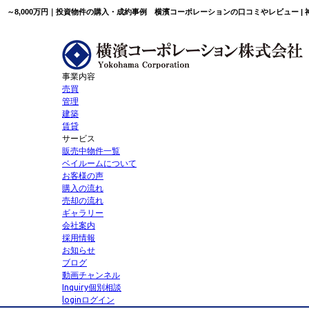
事業内容
売買
管理
建築
賃貸
サービス
販売中物件一覧
ベイルームについて
お客様の声
購入の流れ
売却の流れ
ギャラリー
会社案内
採用情報
お知らせ
ブログ
動画チャンネル
Inquiry
個別相談
login
ログイン